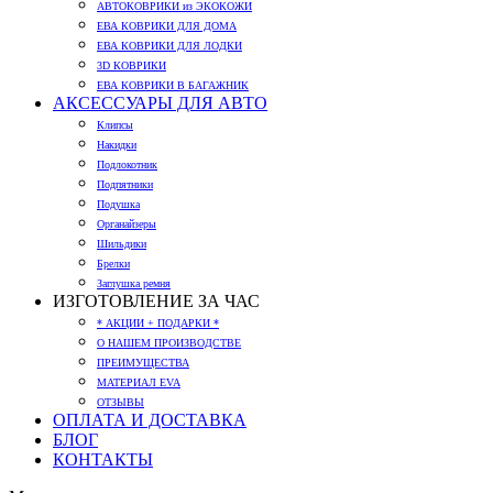
АВТОКОВРИКИ из ЭКОКОЖИ
ЕВА КОВРИКИ ДЛЯ ДОМА
ЕВА КОВРИКИ ДЛЯ ЛОДКИ
3D КОВРИКИ
ЕВА КОВРИКИ В БАГАЖНИК
АКСЕССУАРЫ ДЛЯ АВТО
Клипсы
Накидки
Подлокотник
Подпятники
Подушка
Органайзеры
Шильдики
Брелки
Заглушка ремня
ИЗГОТОВЛЕНИЕ ЗА ЧАС
* АКЦИИ + ПОДАРКИ *
О НАШЕМ ПРОИЗВОДСТВЕ
ПРЕИМУЩЕСТВА
МАТЕРИАЛ EVA
ОТЗЫВЫ
ОПЛАТА И ДОСТАВКА
БЛОГ
КОНТАКТЫ