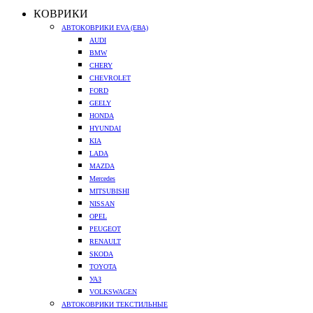
КОВРИКИ
АВТОКОВРИКИ EVA (ЕВА)
AUDI
BMW
CHERY
CHEVROLET
FORD
GEELY
HONDA
HYUNDAI
KIA
LADA
MAZDA
Mercedes
MITSUBISHI
NISSAN
OPEL
PEUGEOT
RENAULT
SKODA
TOYOTA
УАЗ
VOLKSWAGEN
АВТОКОВРИКИ ТЕКСТИЛЬНЫЕ