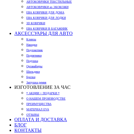
АВТОКОВРИКИ ТЕКСТИЛЬНЫЕ
АВТОКОВРИКИ из ЭКОКОЖИ
ЕВА КОВРИКИ ДЛЯ ДОМА
ЕВА КОВРИКИ ДЛЯ ЛОДКИ
3D КОВРИКИ
ЕВА КОВРИКИ В БАГАЖНИК
АКСЕССУАРЫ ДЛЯ АВТО
Клипсы
Накидки
Подлокотник
Подпятники
Подушка
Органайзеры
Шильдики
Брелки
Заглушка ремня
ИЗГОТОВЛЕНИЕ ЗА ЧАС
* АКЦИИ + ПОДАРКИ *
О НАШЕМ ПРОИЗВОДСТВЕ
ПРЕИМУЩЕСТВА
МАТЕРИАЛ EVA
ОТЗЫВЫ
ОПЛАТА И ДОСТАВКА
БЛОГ
КОНТАКТЫ