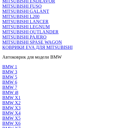
MITSUBISHI ENDEAVOR
MITSUBISHI FUSO
MITSUBISHI GALANT
MITSUBISHI L200
MITSUBISHI LANCER
MITSUBISHI LEGNUM
MITSUBISHI OUTLANDER
MITSUBISHI PAJERO
MITSUBISHI SPASE WAGON
КОВРИКИ EVA ДЛЯ MITSUBISHI
Автоковрик для модели BMW
BMW 1
BMW 3
BMW 5
BMW 6
BMW 7
BMW i8
BMW X1
BMW X2
BMW X3
BMW X4
BMW X5
BMW X6