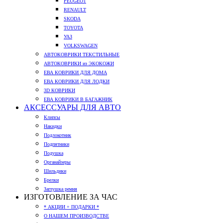
PEUGEOT
RENAULT
SKODA
TOYOTA
УАЗ
VOLKSWAGEN
АВТОКОВРИКИ ТЕКСТИЛЬНЫЕ
АВТОКОВРИКИ из ЭКОКОЖИ
ЕВА КОВРИКИ ДЛЯ ДОМА
ЕВА КОВРИКИ ДЛЯ ЛОДКИ
3D КОВРИКИ
ЕВА КОВРИКИ В БАГАЖНИК
АКСЕССУАРЫ ДЛЯ АВТО
Клипсы
Накидки
Подлокотник
Подпятники
Подушка
Органайзеры
Шильдики
Брелки
Заглушка ремня
ИЗГОТОВЛЕНИЕ ЗА ЧАС
* АКЦИИ + ПОДАРКИ *
О НАШЕМ ПРОИЗВОДСТВЕ