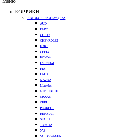
Меню
КОВРИКИ
АВТОКОВРИКИ EVA (ЕВА)
AUDI
BMW
CHERY
CHEVROLET
FORD
GEELY
HONDA
HYUNDAI
KIA
LADA
MAZDA
Mercedes
MITSUBISHI
NISSAN
OPEL
PEUGEOT
RENAULT
SKODA
TOYOTA
УАЗ
VOLKSWAGEN