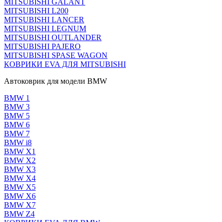
MITSUBISHI GALANT
MITSUBISHI L200
MITSUBISHI LANCER
MITSUBISHI LEGNUM
MITSUBISHI OUTLANDER
MITSUBISHI PAJERO
MITSUBISHI SPASE WAGON
КОВРИКИ EVA ДЛЯ MITSUBISHI
Автоковрик для модели BMW
BMW 1
BMW 3
BMW 5
BMW 6
BMW 7
BMW i8
BMW X1
BMW X2
BMW X3
BMW X4
BMW X5
BMW X6
BMW X7
BMW Z4