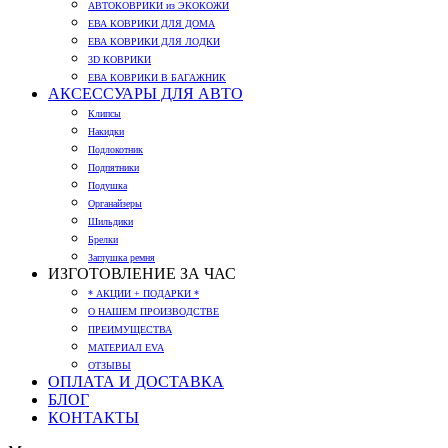
АВТОКОВРИКИ из ЭКОКОЖИ
ЕВА КОВРИКИ ДЛЯ ДОМА
ЕВА КОВРИКИ ДЛЯ ЛОДКИ
3D КОВРИКИ
ЕВА КОВРИКИ В БАГАЖНИК
АКСЕССУАРЫ ДЛЯ АВТО
Клипсы
Накидки
Подлокотник
Подпятники
Подушка
Органайзеры
Шильдики
Брелки
Заглушка ремня
ИЗГОТОВЛЕНИЕ ЗА ЧАС
* АКЦИИ + ПОДАРКИ *
О НАШЕМ ПРОИЗВОДСТВЕ
ПРЕИМУЩЕСТВА
МАТЕРИАЛ EVA
ОТЗЫВЫ
ОПЛАТА И ДОСТАВКА
БЛОГ
КОНТАКТЫ