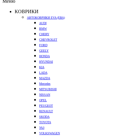
Меню
КОВРИКИ
АВТОКОВРИКИ EVA (ЕВА)
AUDI
BMW
CHERY
CHEVROLET
FORD
GEELY
HONDA
HYUNDAI
KIA
LADA
MAZDA
Mercedes
MITSUBISHI
NISSAN
OPEL
PEUGEOT
RENAULT
SKODA
TOYOTA
УАЗ
VOLKSWAGEN