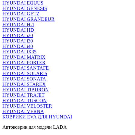
HYUNDAI EQUUS
HYUNDAI GENESIS
HYUNDAI GETZ
HYUNDAI GRANDEUR
HYUNDAI H-1
HYUNDAI HD
HYUNDAI i20
HYUNDAI i30
HYUNDAI i40
HYUNDAI iX35
HYUNDAI MATRIX
HYUNDAI PORTER
HYUNDAI SANTAFE
HYUNDAI SOLARIS
HYUNDAI SONATA
HYUNDAI STAREX
HYUNDAI TIBURON
HYUNDAI TRAJET
HYUNDAI TUSCON
HYUNDAI VELOSTER
HYUNDAI VERNA
КОВРИКИ EVA ДЛЯ HYUNDAI
Автоковрик для модели LADA