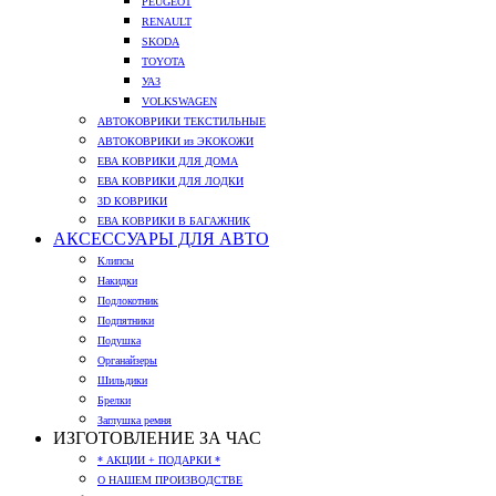
PEUGEOT
RENAULT
SKODA
TOYOTA
УАЗ
VOLKSWAGEN
АВТОКОВРИКИ ТЕКСТИЛЬНЫЕ
АВТОКОВРИКИ из ЭКОКОЖИ
ЕВА КОВРИКИ ДЛЯ ДОМА
ЕВА КОВРИКИ ДЛЯ ЛОДКИ
3D КОВРИКИ
ЕВА КОВРИКИ В БАГАЖНИК
АКСЕССУАРЫ ДЛЯ АВТО
Клипсы
Накидки
Подлокотник
Подпятники
Подушка
Органайзеры
Шильдики
Брелки
Заглушка ремня
ИЗГОТОВЛЕНИЕ ЗА ЧАС
* АКЦИИ + ПОДАРКИ *
О НАШЕМ ПРОИЗВОДСТВЕ