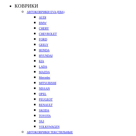
КОВРИКИ
АВТОКОВРИКИ EVA (ЕВА)
AUDI
BMW
CHERY
CHEVROLET
FORD
GEELY
HONDA
HYUNDAI
KIA
LADA
MAZDA
Mercedes
MITSUBISHI
NISSAN
OPEL
PEUGEOT
RENAULT
SKODA
TOYOTA
УАЗ
VOLKSWAGEN
АВТОКОВРИКИ ТЕКСТИЛЬНЫЕ