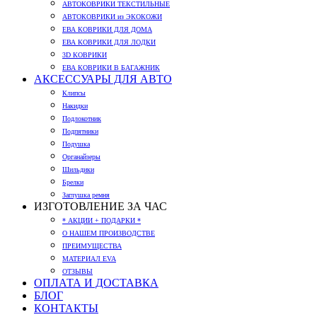
АВТОКОВРИКИ ТЕКСТИЛЬНЫЕ
АВТОКОВРИКИ из ЭКОКОЖИ
ЕВА КОВРИКИ ДЛЯ ДОМА
ЕВА КОВРИКИ ДЛЯ ЛОДКИ
3D КОВРИКИ
ЕВА КОВРИКИ В БАГАЖНИК
АКСЕССУАРЫ ДЛЯ АВТО
Клипсы
Накидки
Подлокотник
Подпятники
Подушка
Органайзеры
Шильдики
Брелки
Заглушка ремня
ИЗГОТОВЛЕНИЕ ЗА ЧАС
* АКЦИИ + ПОДАРКИ *
О НАШЕМ ПРОИЗВОДСТВЕ
ПРЕИМУЩЕСТВА
МАТЕРИАЛ EVA
ОТЗЫВЫ
ОПЛАТА И ДОСТАВКА
БЛОГ
КОНТАКТЫ