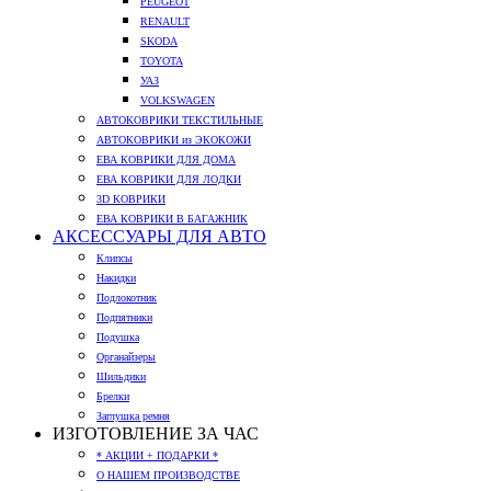
PEUGEOT
RENAULT
SKODA
TOYOTA
УАЗ
VOLKSWAGEN
АВТОКОВРИКИ ТЕКСТИЛЬНЫЕ
АВТОКОВРИКИ из ЭКОКОЖИ
ЕВА КОВРИКИ ДЛЯ ДОМА
ЕВА КОВРИКИ ДЛЯ ЛОДКИ
3D КОВРИКИ
ЕВА КОВРИКИ В БАГАЖНИК
АКСЕССУАРЫ ДЛЯ АВТО
Клипсы
Накидки
Подлокотник
Подпятники
Подушка
Органайзеры
Шильдики
Брелки
Заглушка ремня
ИЗГОТОВЛЕНИЕ ЗА ЧАС
* АКЦИИ + ПОДАРКИ *
О НАШЕМ ПРОИЗВОДСТВЕ