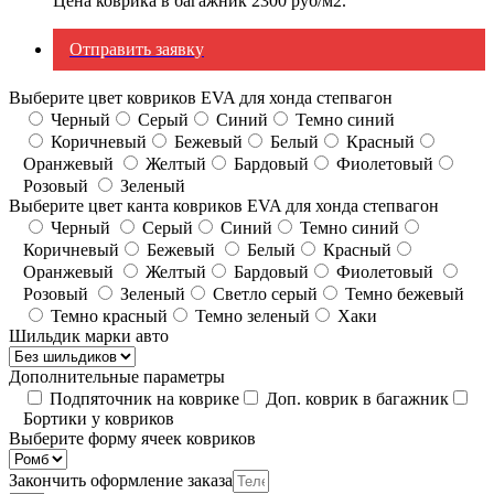
Цена коврика в багажник 2300 руб/м2.
Отправить заявку
Выберите цвет ковриков EVA для хонда степвагон
Черный
Серый
Синий
Темно синий
Коричневый
Бежевый
Белый
Красный
Оранжевый
Желтый
Бардовый
Фиолетовый
Розовый
Зеленый
Выберите цвет канта ковриков EVA для хонда степвагон
Черный
Серый
Синий
Темно синий
Коричневый
Бежевый
Белый
Красный
Оранжевый
Желтый
Бардовый
Фиолетовый
Розовый
Зеленый
Светло серый
Темно бежевый
Темно красный
Темно зеленый
Хаки
Шильдик марки авто
Дополнительные параметры
Подпяточник на коврике
Доп. коврик в багажник
Бортики у ковриков
Выберите форму ячеек ковриков
Закончить оформление заказа