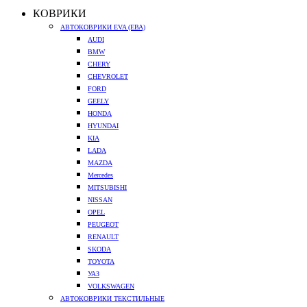
КОВРИКИ
АВТОКОВРИКИ EVA (ЕВА)
AUDI
BMW
CHERY
CHEVROLET
FORD
GEELY
HONDA
HYUNDAI
KIA
LADA
MAZDA
Mercedes
MITSUBISHI
NISSAN
OPEL
PEUGEOT
RENAULT
SKODA
TOYOTA
УАЗ
VOLKSWAGEN
АВТОКОВРИКИ ТЕКСТИЛЬНЫЕ