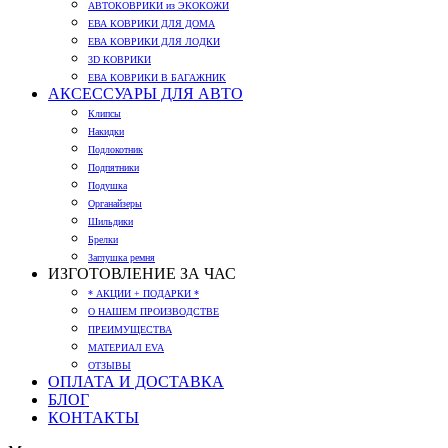
АВТОКОВРИКИ из ЭКОКОЖИ
ЕВА КОВРИКИ ДЛЯ ДОМА
ЕВА КОВРИКИ ДЛЯ ЛОДКИ
3D КОВРИКИ
ЕВА КОВРИКИ В БАГАЖНИК
АКСЕССУАРЫ ДЛЯ АВТО
Клипсы
Накидки
Подлокотник
Подпятники
Подушка
Органайзеры
Шильдики
Брелки
Заглушка ремня
ИЗГОТОВЛЕНИЕ ЗА ЧАС
* АКЦИИ + ПОДАРКИ *
О НАШЕМ ПРОИЗВОДСТВЕ
ПРЕИМУЩЕСТВА
МАТЕРИАЛ EVA
ОТЗЫВЫ
ОПЛАТА И ДОСТАВКА
БЛОГ
КОНТАКТЫ