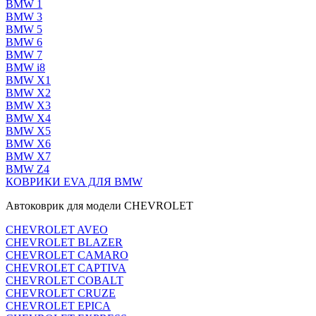
BMW 1
BMW 3
BMW 5
BMW 6
BMW 7
BMW i8
BMW X1
BMW X2
BMW X3
BMW X4
BMW X5
BMW X6
BMW X7
BMW Z4
КОВРИКИ EVA ДЛЯ BMW
Автоковрик для модели CHEVROLET
CHEVROLET AVEO
CHEVROLET BLAZER
CHEVROLET CAMARO
CHEVROLET CAPTIVA
CHEVROLET COBALT
CHEVROLET CRUZE
CHEVROLET EPICA