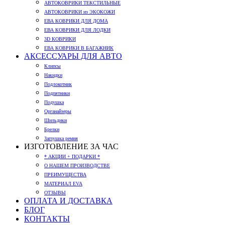
АВТОКОВРИКИ ТЕКСТИЛЬНЫЕ
АВТОКОВРИКИ из ЭКОКОЖИ
ЕВА КОВРИКИ ДЛЯ ДОМА
ЕВА КОВРИКИ ДЛЯ ЛОДКИ
3D КОВРИКИ
ЕВА КОВРИКИ В БАГАЖНИК
АКСЕССУАРЫ ДЛЯ АВТО
Клипсы
Накидки
Подлокотник
Подпятники
Подушка
Органайзеры
Шильдики
Брелки
Заглушка ремня
ИЗГОТОВЛЕНИЕ ЗА ЧАС
* АКЦИИ + ПОДАРКИ *
О НАШЕМ ПРОИЗВОДСТВЕ
ПРЕИМУЩЕСТВА
МАТЕРИАЛ EVA
ОТЗЫВЫ
ОПЛАТА И ДОСТАВКА
БЛОГ
КОНТАКТЫ