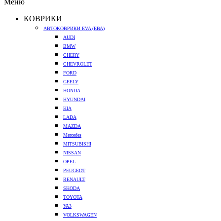
Меню
КОВРИКИ
АВТОКОВРИКИ EVA (ЕВА)
AUDI
BMW
CHERY
CHEVROLET
FORD
GEELY
HONDA
HYUNDAI
KIA
LADA
MAZDA
Mercedes
MITSUBISHI
NISSAN
OPEL
PEUGEOT
RENAULT
SKODA
TOYOTA
УАЗ
VOLKSWAGEN