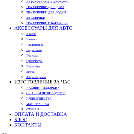
АВТОКОВРИКИ из ЭКОКОЖИ
ЕВА КОВРИКИ ДЛЯ ДОМА
ЕВА КОВРИКИ ДЛЯ ЛОДКИ
3D КОВРИКИ
ЕВА КОВРИКИ В БАГАЖНИК
АКСЕССУАРЫ ДЛЯ АВТО
Клипсы
Накидки
Подлокотник
Подпятники
Подушка
Органайзеры
Шильдики
Брелки
Заглушка ремня
ИЗГОТОВЛЕНИЕ ЗА ЧАС
* АКЦИИ + ПОДАРКИ *
О НАШЕМ ПРОИЗВОДСТВЕ
ПРЕИМУЩЕСТВА
МАТЕРИАЛ EVA
ОТЗЫВЫ
ОПЛАТА И ДОСТАВКА
БЛОГ
КОНТАКТЫ