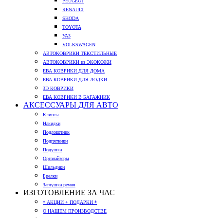
PEUGEOT
RENAULT
SKODA
TOYOTA
УАЗ
VOLKSWAGEN
АВТОКОВРИКИ ТЕКСТИЛЬНЫЕ
АВТОКОВРИКИ из ЭКОКОЖИ
ЕВА КОВРИКИ ДЛЯ ДОМА
ЕВА КОВРИКИ ДЛЯ ЛОДКИ
3D КОВРИКИ
ЕВА КОВРИКИ В БАГАЖНИК
АКСЕССУАРЫ ДЛЯ АВТО
Клипсы
Накидки
Подлокотник
Подпятники
Подушка
Органайзеры
Шильдики
Брелки
Заглушка ремня
ИЗГОТОВЛЕНИЕ ЗА ЧАС
* АКЦИИ + ПОДАРКИ *
О НАШЕМ ПРОИЗВОДСТВЕ