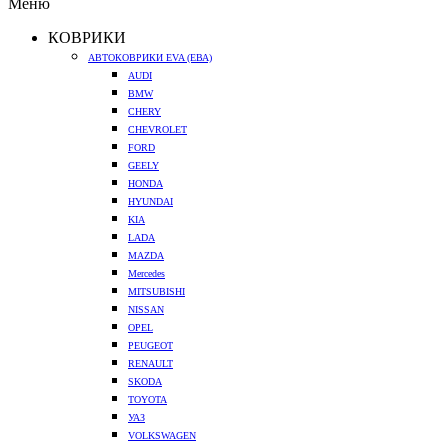
Меню
КОВРИКИ
АВТОКОВРИКИ EVA (ЕВА)
AUDI
BMW
CHERY
CHEVROLET
FORD
GEELY
HONDA
HYUNDAI
KIA
LADA
MAZDA
Mercedes
MITSUBISHI
NISSAN
OPEL
PEUGEOT
RENAULT
SKODA
TOYOTA
УАЗ
VOLKSWAGEN