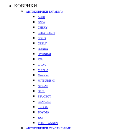
КОВРИКИ
АВТОКОВРИКИ EVA (ЕВА)
AUDI
BMW
CHERY
CHEVROLET
FORD
GEELY
HONDA
HYUNDAI
KIA
LADA
MAZDA
Mercedes
MITSUBISHI
NISSAN
OPEL
PEUGEOT
RENAULT
SKODA
TOYOTA
УАЗ
VOLKSWAGEN
АВТОКОВРИКИ ТЕКСТИЛЬНЫЕ