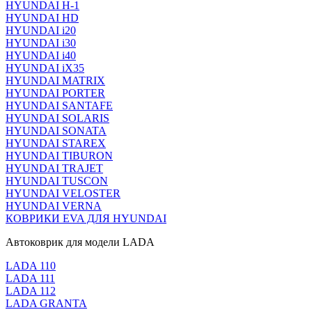
HYUNDAI H-1
HYUNDAI HD
HYUNDAI i20
HYUNDAI i30
HYUNDAI i40
HYUNDAI iX35
HYUNDAI MATRIX
HYUNDAI PORTER
HYUNDAI SANTAFE
HYUNDAI SOLARIS
HYUNDAI SONATA
HYUNDAI STAREX
HYUNDAI TIBURON
HYUNDAI TRAJET
HYUNDAI TUSCON
HYUNDAI VELOSTER
HYUNDAI VERNA
КОВРИКИ EVA ДЛЯ HYUNDAI
Автоковрик для модели LADA
LADA 110
LADA 111
LADA 112
LADA GRANTA