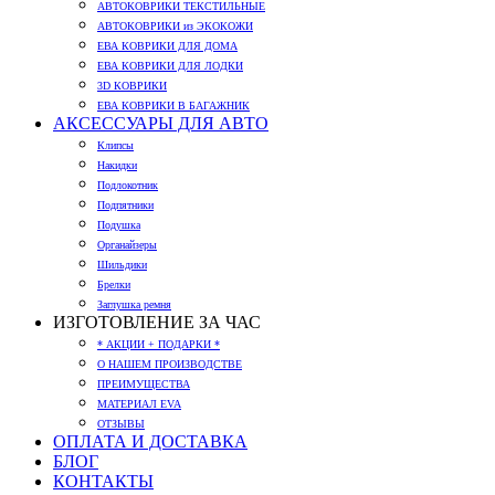
АВТОКОВРИКИ ТЕКСТИЛЬНЫЕ
АВТОКОВРИКИ из ЭКОКОЖИ
ЕВА КОВРИКИ ДЛЯ ДОМА
ЕВА КОВРИКИ ДЛЯ ЛОДКИ
3D КОВРИКИ
ЕВА КОВРИКИ В БАГАЖНИК
АКСЕССУАРЫ ДЛЯ АВТО
Клипсы
Накидки
Подлокотник
Подпятники
Подушка
Органайзеры
Шильдики
Брелки
Заглушка ремня
ИЗГОТОВЛЕНИЕ ЗА ЧАС
* АКЦИИ + ПОДАРКИ *
О НАШЕМ ПРОИЗВОДСТВЕ
ПРЕИМУЩЕСТВА
МАТЕРИАЛ EVA
ОТЗЫВЫ
ОПЛАТА И ДОСТАВКА
БЛОГ
КОНТАКТЫ