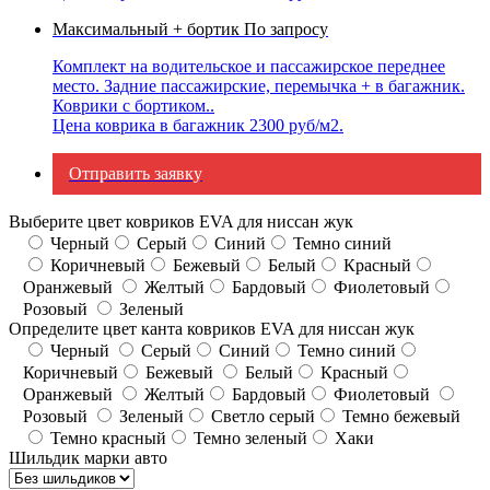
Максимальный + бортик
По запросу
Комплект на водительское и пассажирское переднее
место. Задние пассажирские, перемычка + в багажник.
Коврики с бортиком..
Цена коврика в багажник 2300 руб/м2.
Отправить заявку
Выберите цвет ковриков EVA для ниссан жук
Черный
Серый
Синий
Темно синий
Коричневый
Бежевый
Белый
Красный
Оранжевый
Желтый
Бардовый
Фиолетовый
Розовый
Зеленый
Определите цвет канта ковриков EVA для ниссан жук
Черный
Серый
Синий
Темно синий
Коричневый
Бежевый
Белый
Красный
Оранжевый
Желтый
Бардовый
Фиолетовый
Розовый
Зеленый
Светло серый
Темно бежевый
Темно красный
Темно зеленый
Хаки
Шильдик марки авто