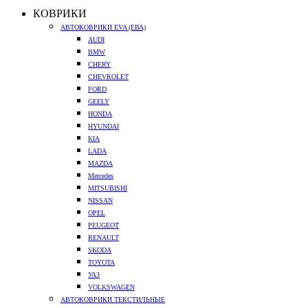
КОВРИКИ
АВТОКОВРИКИ EVA (ЕВА)
AUDI
BMW
CHERY
CHEVROLET
FORD
GEELY
HONDA
HYUNDAI
KIA
LADA
MAZDA
Mercedes
MITSUBISHI
NISSAN
OPEL
PEUGEOT
RENAULT
SKODA
TOYOTA
УАЗ
VOLKSWAGEN
АВТОКОВРИКИ ТЕКСТИЛЬНЫЕ