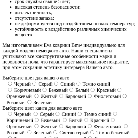
срок службы свыше 5 лет;
высокая степень безопасности;
диэлектричность;
отсутствие запаха;
не деформируется под воздействием низких температур;
устойчивость к воздействию различных химических
веществ.
Мы изготавливаем Eva коврики Bmw индивидуально для
каждой модели немецкого авто. Наши специалисты
учитывают все конструктивные особенности марки и
неровности пола, что гарантирует максимальное покрытие,
при этом сохранив эстетику интерьера Вашего авто.
Выберите цвет для вашего авто
Черный
Серый
Синий
Темно синий
Коричневый
Бежевый
Белый
Красный
Оранжевый
Желтый
Бардовый
Фиолетовый
Розовый
Зеленый
Выберите цвет канта для вашего авто
Черный
Серый
Синий
Темно синий
Коричневый
Бежевый
Белый
Красный
Оранжевый
Желтый
Бардовый
Фиолетовый
Розовый
Зеленый
Светло серый
Темно бежевый