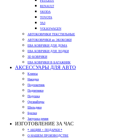
PEUGEOT
RENAULT
SKODA
TOYOTA
УАЗ
VOLKSWAGEN
АВТОКОВРИКИ ТЕКСТИЛЬНЫЕ
АВТОКОВРИКИ из ЭКОКОЖИ
ЕВА КОВРИКИ ДЛЯ ДОМА
ЕВА КОВРИКИ ДЛЯ ЛОДКИ
3D КОВРИКИ
ЕВА КОВРИКИ В БАГАЖНИК
АКСЕССУАРЫ ДЛЯ АВТО
Клипсы
Накидки
Подлокотник
Подпятники
Подушка
Органайзеры
Шильдики
Брелки
Заглушка ремня
ИЗГОТОВЛЕНИЕ ЗА ЧАС
* АКЦИИ + ПОДАРКИ *
О НАШЕМ ПРОИЗВОДСТВЕ