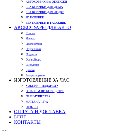
АВТОКОВРИКИ из ЭКОКОЖИ
ЕВА КОВРИКИ ДЛЯ ДОМА
ЕВА КОВРИКИ ДЛЯ ЛОДКИ
3D КОВРИКИ
ЕВА КОВРИКИ В БАГАЖНИК
АКСЕССУАРЫ ДЛЯ АВТО
Клипсы
Накидки
Подлокотник
Подпятники
Подушка
Органайзеры
Шильдики
Брелки
Заглушка ремня
ИЗГОТОВЛЕНИЕ ЗА ЧАС
* АКЦИИ + ПОДАРКИ *
О НАШЕМ ПРОИЗВОДСТВЕ
ПРЕИМУЩЕСТВА
МАТЕРИАЛ EVA
ОТЗЫВЫ
ОПЛАТА И ДОСТАВКА
БЛОГ
КОНТАКТЫ