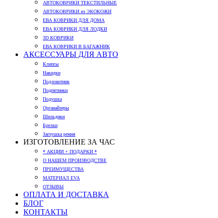
АВТОКОВРИКИ ТЕКСТИЛЬНЫЕ
АВТОКОВРИКИ из ЭКОКОЖИ
ЕВА КОВРИКИ ДЛЯ ДОМА
ЕВА КОВРИКИ ДЛЯ ЛОДКИ
3D КОВРИКИ
ЕВА КОВРИКИ В БАГАЖНИК
АКСЕССУАРЫ ДЛЯ АВТО
Клипсы
Накидки
Подлокотник
Подпятники
Подушка
Органайзеры
Шильдики
Брелки
Заглушка ремня
ИЗГОТОВЛЕНИЕ ЗА ЧАС
* АКЦИИ + ПОДАРКИ *
О НАШЕМ ПРОИЗВОДСТВЕ
ПРЕИМУЩЕСТВА
МАТЕРИАЛ EVA
ОТЗЫВЫ
ОПЛАТА И ДОСТАВКА
БЛОГ
КОНТАКТЫ