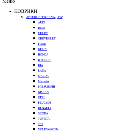
Меню
КОВРИКИ
АВТОКОВРИКИ EVA (ЕВА)
AUDI
BMW
CHERY
CHEVROLET
FORD
GEELY
HONDA
HYUNDAI
KIA
LADA
MAZDA
Mercedes
MITSUBISHI
NISSAN
OPEL
PEUGEOT
RENAULT
SKODA
TOYOTA
УАЗ
VOLKSWAGEN