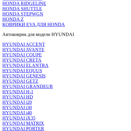
HONDA RIDGELINE
HONDA SHUTTLE
HONDA STEPWGN
HONDA Z
КОВРИКИ EVA ДЛЯ HONDA
Автоковрик для модели HYUNDAI
HYUNDAI ACCENT
HYUNDAI AVANTE
HYUNDAI COUPE
HYUNDAI CRETA
HYUNDAI ELANTRA
HYUNDAI EQUUS
HYUNDAI GENESIS
HYUNDAI GETZ
HYUNDAI GRANDEUR
HYUNDAI H-1
HYUNDAI HD
HYUNDAI i20
HYUNDAI i30
HYUNDAI i40
HYUNDAI iX35
HYUNDAI MATRIX
HYUNDAI PORTER