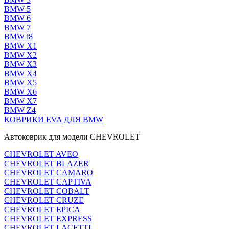
BMW 5
BMW 6
BMW 7
BMW i8
BMW X1
BMW X2
BMW X3
BMW X4
BMW X5
BMW X6
BMW X7
BMW Z4
КОВРИКИ EVA ДЛЯ BMW
Автоковрик для модели CHEVROLET
CHEVROLET AVEO
CHEVROLET BLAZER
CHEVROLET CAMARO
CHEVROLET CAPTIVA
CHEVROLET COBALT
CHEVROLET CRUZE
CHEVROLET EPICA
CHEVROLET EXPRESS
CHEVROLET LACETTI