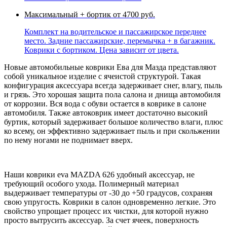
Максимальный + бортик
от 4700 руб.
Комплект на водительское и пассажирское переднее
место. Задние пассажирские, перемычка + в багажник.
Коврики с бортиком. Цена зависит от цвета.
Новые автомобильные коврики Ева для Мазда представляют
собой уникальное изделие с ячеистой структурой. Такая
конфигурация аксессуара всегда задерживает снег, влагу, пыль
и грязь. Это хорошая защита пола салона и днища автомобиля
от коррозии. Вся вода с обуви остается в коврике в салоне
автомобиля. Также автоковрик имеет достаточно высокий
буртик, который задерживает большое количество влаги, плюс
ко всему, он эффективно задерживает пыль и при скольжении
по нему ногами не поднимает вверх.
Наши коврики eva MAZDA 626 удобный аксессуар, не
требующий особого ухода. Полимерный материал
выдерживает температуры от -30 до +50 градусов, сохраняя
свою упругость. Коврики в салон одновременно легкие. Это
свойство упрощает процесс их чистки, для которой нужно
просто вытрусить аксессуар. За счет ячеек, поверхность