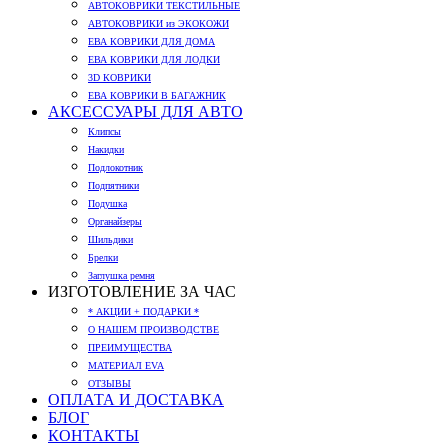
АВТОКОВРИКИ ТЕКСТИЛЬНЫЕ
АВТОКОВРИКИ из ЭКОКОЖИ
ЕВА КОВРИКИ ДЛЯ ДОМА
ЕВА КОВРИКИ ДЛЯ ЛОДКИ
3D КОВРИКИ
ЕВА КОВРИКИ В БАГАЖНИК
АКСЕССУАРЫ ДЛЯ АВТО
Клипсы
Накидки
Подлокотник
Подпятники
Подушка
Органайзеры
Шильдики
Брелки
Заглушка ремня
ИЗГОТОВЛЕНИЕ ЗА ЧАС
* АКЦИИ + ПОДАРКИ *
О НАШЕМ ПРОИЗВОДСТВЕ
ПРЕИМУЩЕСТВА
МАТЕРИАЛ EVA
ОТЗЫВЫ
ОПЛАТА И ДОСТАВКА
БЛОГ
КОНТАКТЫ