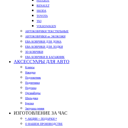
PEUGEOT
RENAULT
SKODA
TOYOTA
УАЗ
VOLKSWAGEN
АВТОКОВРИКИ ТЕКСТИЛЬНЫЕ
АВТОКОВРИКИ из ЭКОКОЖИ
ЕВА КОВРИКИ ДЛЯ ДОМА
ЕВА КОВРИКИ ДЛЯ ЛОДКИ
3D КОВРИКИ
ЕВА КОВРИКИ В БАГАЖНИК
АКСЕССУАРЫ ДЛЯ АВТО
Клипсы
Накидки
Подлокотник
Подпятники
Подушка
Органайзеры
Шильдики
Брелки
Заглушка ремня
ИЗГОТОВЛЕНИЕ ЗА ЧАС
* АКЦИИ + ПОДАРКИ *
О НАШЕМ ПРОИЗВОДСТВЕ