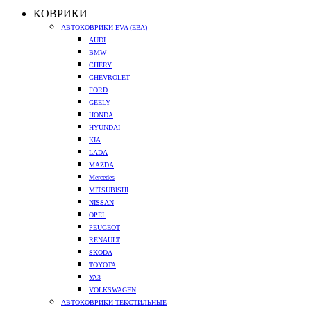
КОВРИКИ
АВТОКОВРИКИ EVA (ЕВА)
AUDI
BMW
CHERY
CHEVROLET
FORD
GEELY
HONDA
HYUNDAI
KIA
LADA
MAZDA
Mercedes
MITSUBISHI
NISSAN
OPEL
PEUGEOT
RENAULT
SKODA
TOYOTA
УАЗ
VOLKSWAGEN
АВТОКОВРИКИ ТЕКСТИЛЬНЫЕ