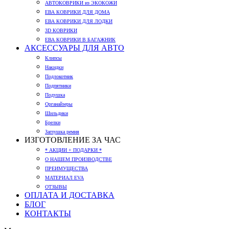
АВТОКОВРИКИ из ЭКОКОЖИ
ЕВА КОВРИКИ ДЛЯ ДОМА
ЕВА КОВРИКИ ДЛЯ ЛОДКИ
3D КОВРИКИ
ЕВА КОВРИКИ В БАГАЖНИК
АКСЕССУАРЫ ДЛЯ АВТО
Клипсы
Накидки
Подлокотник
Подпятники
Подушка
Органайзеры
Шильдики
Брелки
Заглушка ремня
ИЗГОТОВЛЕНИЕ ЗА ЧАС
* АКЦИИ + ПОДАРКИ *
О НАШЕМ ПРОИЗВОДСТВЕ
ПРЕИМУЩЕСТВА
МАТЕРИАЛ EVA
ОТЗЫВЫ
ОПЛАТА И ДОСТАВКА
БЛОГ
КОНТАКТЫ