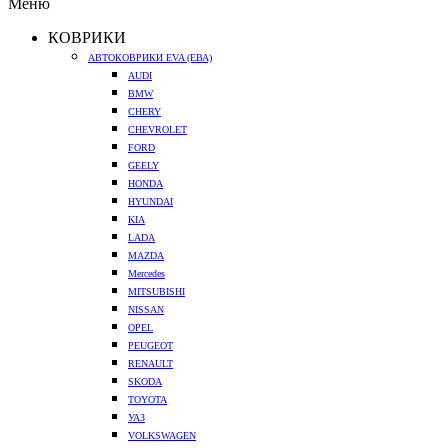
Меню
КОВРИКИ
АВТОКОВРИКИ EVA (ЕВА)
AUDI
BMW
CHERY
CHEVROLET
FORD
GEELY
HONDA
HYUNDAI
KIA
LADA
MAZDA
Mercedes
MITSUBISHI
NISSAN
OPEL
PEUGEOT
RENAULT
SKODA
TOYOTA
УАЗ
VOLKSWAGEN