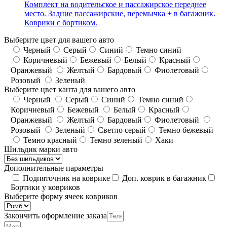
Комплект на водительское и пассажирское переднее
место. Задние пассажирские, перемычка + в багажник.
Коврики с бортиком.
Выберите цвет для вашего авто
Черный
Серый
Синий
Темно синий
Коричневый
Бежевый
Белый
Красный
Оранжевый
Желтый
Бардовый
Фиолетовый
Розовый
Зеленый
Выберите цвет канта для вашего авто
Черный
Серый
Синий
Темно синий
Коричневый
Бежевый
Белый
Красный
Оранжевый
Желтый
Бардовый
Фиолетовый
Розовый
Зеленый
Светло серый
Темно бежевый
Темно красный
Темно зеленый
Хаки
Шильдик марки авто
Дополнительные параметры
Подпяточник на коврике
Доп. коврик в багажник
Бортики у ковриков
Выберите форму ячеек ковриков
Закончить оформление заказа