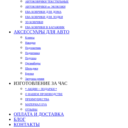
АВТОКОВРИКИ ТЕКСТИЛЬНЫЕ
АВТОКОВРИКИ из ЭКОКОЖИ
ЕВА КОВРИКИ ДЛЯ ДОМА
ЕВА КОВРИКИ ДЛЯ ЛОДКИ
3D КОВРИКИ
ЕВА КОВРИКИ В БАГАЖНИК
АКСЕССУАРЫ ДЛЯ АВТО
Клипсы
Накидки
Подлокотник
Подпятники
Подушка
Органайзеры
Шильдики
Брелки
Заглушка ремня
ИЗГОТОВЛЕНИЕ ЗА ЧАС
* АКЦИИ + ПОДАРКИ *
О НАШЕМ ПРОИЗВОДСТВЕ
ПРЕИМУЩЕСТВА
МАТЕРИАЛ EVA
ОТЗЫВЫ
ОПЛАТА И ДОСТАВКА
БЛОГ
КОНТАКТЫ