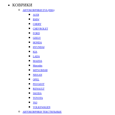
КОВРИКИ
АВТОКОВРИКИ EVA (ЕВА)
AUDI
BMW
CHERY
CHEVROLET
FORD
GEELY
HONDA
HYUNDAI
KIA
LADA
MAZDA
Mercedes
MITSUBISHI
NISSAN
OPEL
PEUGEOT
RENAULT
SKODA
TOYOTA
УАЗ
VOLKSWAGEN
АВТОКОВРИКИ ТЕКСТИЛЬНЫЕ