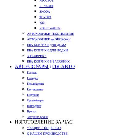
PEUGEOT
RENAULT
SKODA
TOYOTA
УАЗ
VOLKSWAGEN
АВТОКОВРИКИ ТЕКСТИЛЬНЫЕ
АВТОКОВРИКИ из ЭКОКОЖИ
ЕВА КОВРИКИ ДЛЯ ДОМА
ЕВА КОВРИКИ ДЛЯ ЛОДКИ
3D КОВРИКИ
ЕВА КОВРИКИ В БАГАЖНИК
АКСЕССУАРЫ ДЛЯ АВТО
Клипсы
Накидки
Подлокотник
Подпятники
Подушка
Органайзеры
Шильдики
Брелки
Заглушка ремня
ИЗГОТОВЛЕНИЕ ЗА ЧАС
* АКЦИИ + ПОДАРКИ *
О НАШЕМ ПРОИЗВОДСТВЕ