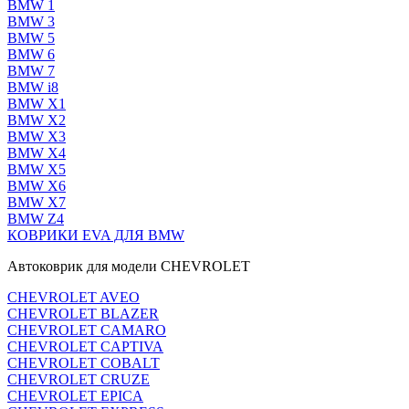
BMW 1
BMW 3
BMW 5
BMW 6
BMW 7
BMW i8
BMW X1
BMW X2
BMW X3
BMW X4
BMW X5
BMW X6
BMW X7
BMW Z4
КОВРИКИ EVA ДЛЯ BMW
Автоковрик для модели CHEVROLET
CHEVROLET AVEO
CHEVROLET BLAZER
CHEVROLET CAMARO
CHEVROLET CAPTIVA
CHEVROLET COBALT
CHEVROLET CRUZE
CHEVROLET EPICA