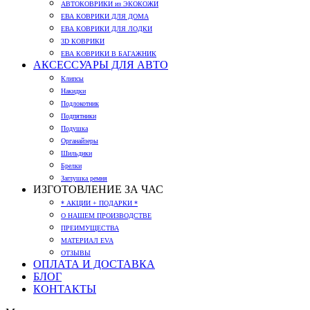
АВТОКОВРИКИ из ЭКОКОЖИ
ЕВА КОВРИКИ ДЛЯ ДОМА
ЕВА КОВРИКИ ДЛЯ ЛОДКИ
3D КОВРИКИ
ЕВА КОВРИКИ В БАГАЖНИК
АКСЕССУАРЫ ДЛЯ АВТО
Клипсы
Накидки
Подлокотник
Подпятники
Подушка
Органайзеры
Шильдики
Брелки
Заглушка ремня
ИЗГОТОВЛЕНИЕ ЗА ЧАС
* АКЦИИ + ПОДАРКИ *
О НАШЕМ ПРОИЗВОДСТВЕ
ПРЕИМУЩЕСТВА
МАТЕРИАЛ EVA
ОТЗЫВЫ
ОПЛАТА И ДОСТАВКА
БЛОГ
КОНТАКТЫ