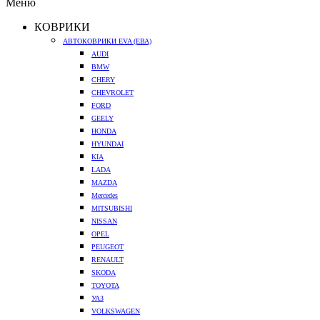
Меню
КОВРИКИ
АВТОКОВРИКИ EVA (ЕВА)
AUDI
BMW
CHERY
CHEVROLET
FORD
GEELY
HONDA
HYUNDAI
KIA
LADA
MAZDA
Mercedes
MITSUBISHI
NISSAN
OPEL
PEUGEOT
RENAULT
SKODA
TOYOTA
УАЗ
VOLKSWAGEN