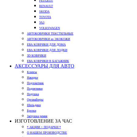
PEUGEOT
RENAULT
SKODA
TOYOTA
УАЗ
VOLKSWAGEN
АВТОКОВРИКИ ТЕКСТИЛЬНЫЕ
АВТОКОВРИКИ из ЭКОКОЖИ
ЕВА КОВРИКИ ДЛЯ ДОМА
ЕВА КОВРИКИ ДЛЯ ЛОДКИ
3D КОВРИКИ
ЕВА КОВРИКИ В БАГАЖНИК
АКСЕССУАРЫ ДЛЯ АВТО
Клипсы
Накидки
Подлокотник
Подпятники
Подушка
Органайзеры
Шильдики
Брелки
Заглушка ремня
ИЗГОТОВЛЕНИЕ ЗА ЧАС
* АКЦИИ + ПОДАРКИ *
О НАШЕМ ПРОИЗВОДСТВЕ