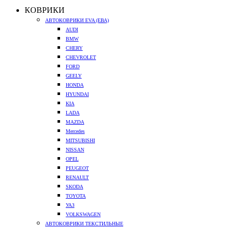
КОВРИКИ
АВТОКОВРИКИ EVA (ЕВА)
AUDI
BMW
CHERY
CHEVROLET
FORD
GEELY
HONDA
HYUNDAI
KIA
LADA
MAZDA
Mercedes
MITSUBISHI
NISSAN
OPEL
PEUGEOT
RENAULT
SKODA
TOYOTA
УАЗ
VOLKSWAGEN
АВТОКОВРИКИ ТЕКСТИЛЬНЫЕ