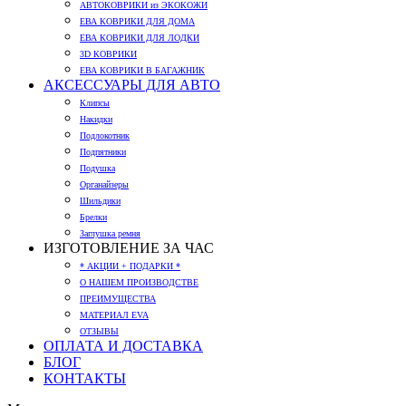
АВТОКОВРИКИ из ЭКОКОЖИ
ЕВА КОВРИКИ ДЛЯ ДОМА
ЕВА КОВРИКИ ДЛЯ ЛОДКИ
3D КОВРИКИ
ЕВА КОВРИКИ В БАГАЖНИК
АКСЕССУАРЫ ДЛЯ АВТО
Клипсы
Накидки
Подлокотник
Подпятники
Подушка
Органайзеры
Шильдики
Брелки
Заглушка ремня
ИЗГОТОВЛЕНИЕ ЗА ЧАС
* АКЦИИ + ПОДАРКИ *
О НАШЕМ ПРОИЗВОДСТВЕ
ПРЕИМУЩЕСТВА
МАТЕРИАЛ EVA
ОТЗЫВЫ
ОПЛАТА И ДОСТАВКА
БЛОГ
КОНТАКТЫ