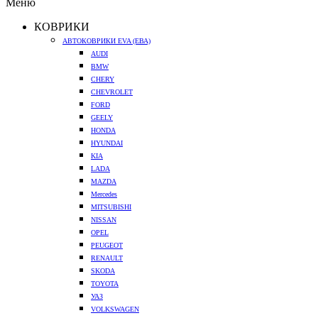
Меню
КОВРИКИ
АВТОКОВРИКИ EVA (ЕВА)
AUDI
BMW
CHERY
CHEVROLET
FORD
GEELY
HONDA
HYUNDAI
KIA
LADA
MAZDA
Mercedes
MITSUBISHI
NISSAN
OPEL
PEUGEOT
RENAULT
SKODA
TOYOTA
УАЗ
VOLKSWAGEN