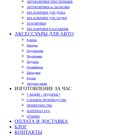
АВТОКОВРИКИ ТЕКСТИЛЬНЫЕ
АВТОКОВРИКИ из ЭКОКОЖИ
ЕВА КОВРИКИ ДЛЯ ДОМА
ЕВА КОВРИКИ ДЛЯ ЛОДКИ
3D КОВРИКИ
ЕВА КОВРИКИ В БАГАЖНИК
АКСЕССУАРЫ ДЛЯ АВТО
Клипсы
Накидки
Подлокотник
Подпятники
Подушка
Органайзеры
Шильдики
Брелки
Заглушка ремня
ИЗГОТОВЛЕНИЕ ЗА ЧАС
* АКЦИИ + ПОДАРКИ *
О НАШЕМ ПРОИЗВОДСТВЕ
ПРЕИМУЩЕСТВА
МАТЕРИАЛ EVA
ОТЗЫВЫ
ОПЛАТА И ДОСТАВКА
БЛОГ
КОНТАКТЫ