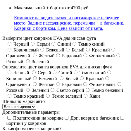
Максимальный + бортик
от 4700 руб.
Комплект на водительское и пассажирское переднее
место. Задние пассажирские, перемычка + в багажник.
Коврики с бортиком. Цена зависит от цвета.
Выберите цвет ковриков EVA для ниссан фуга
Черный
Серый
Синий
Темно синий
Коричневый
Бежевый
Белый
Красный
Оранжевый
Желтый
Бардовый
Фиолетовый
Розовый
Зеленый
Определите цвет канта ковриков EVA для ниссан фуга
Черный
Серый
Синий
Темно синий
Коричневый
Бежевый
Белый
Красный
Оранжевый
Желтый
Бардовый
Фиолетовый
Розовый
Зеленый
Светло серый
Темно бежевый
Темно красный
Темно зеленый
Хаки
Шильдик марки авто
Дополнительные параметры
Подпяточник на коврике
Доп. коврик в багажник
Бортики у ковриков
Какая форма ячеек ковриков?