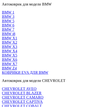
Автоковрик для модели BMW
BMW 1
BMW 3
BMW 5
BMW 6
BMW 7
BMW i8
BMW X1
BMW X2
BMW X3
BMW X4
BMW X5
BMW X6
BMW X7
BMW Z4
КОВРИКИ EVA ДЛЯ BMW
Автоковрик для модели CHEVROLET
CHEVROLET AVEO
CHEVROLET BLAZER
CHEVROLET CAMARO
CHEVROLET CAPTIVA
CHEVROLET COBALT