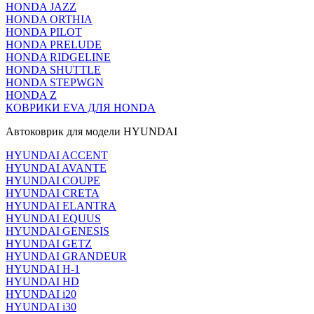
HONDA JAZZ
HONDA ORTHIA
HONDA PILOT
HONDA PRELUDE
HONDA RIDGELINE
HONDA SHUTTLE
HONDA STEPWGN
HONDA Z
КОВРИКИ EVA ДЛЯ HONDA
Автоковрик для модели HYUNDAI
HYUNDAI ACCENT
HYUNDAI AVANTE
HYUNDAI COUPE
HYUNDAI CRETA
HYUNDAI ELANTRA
HYUNDAI EQUUS
HYUNDAI GENESIS
HYUNDAI GETZ
HYUNDAI GRANDEUR
HYUNDAI H-1
HYUNDAI HD
HYUNDAI i20
HYUNDAI i30