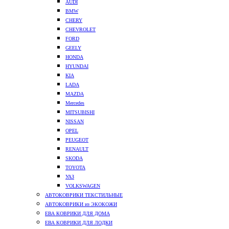
AUDI
BMW
CHERY
CHEVROLET
FORD
GEELY
HONDA
HYUNDAI
KIA
LADA
MAZDA
Mercedes
MITSUBISHI
NISSAN
OPEL
PEUGEOT
RENAULT
SKODA
TOYOTA
УАЗ
VOLKSWAGEN
АВТОКОВРИКИ ТЕКСТИЛЬНЫЕ
АВТОКОВРИКИ из ЭКОКОЖИ
ЕВА КОВРИКИ ДЛЯ ДОМА
ЕВА КОВРИКИ ДЛЯ ЛОДКИ