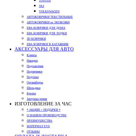
TOYOTA
УАЗ
VOLKSWAGEN
АВТОКОВРИКИ ТЕКСТИЛЬНЫЕ
АВТОКОВРИКИ из ЭКОКОЖИ
ЕВА КОВРИКИ ДЛЯ ДОМА
ЕВА КОВРИКИ ДЛЯ ЛОДКИ
3D КОВРИКИ
ЕВА КОВРИКИ В БАГАЖНИК
АКСЕССУАРЫ ДЛЯ АВТО
Клипсы
Накидки
Подлокотник
Подпятники
Подушка
Органайзеры
Шильдики
Брелки
Заглушка ремня
ИЗГОТОВЛЕНИЕ ЗА ЧАС
* АКЦИИ + ПОДАРКИ *
О НАШЕМ ПРОИЗВОДСТВЕ
ПРЕИМУЩЕСТВА
МАТЕРИАЛ EVA
ОТЗЫВЫ