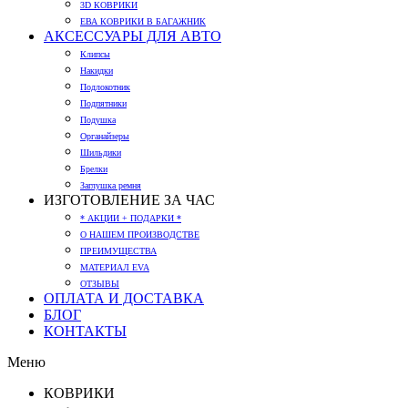
3D КОВРИКИ
ЕВА КОВРИКИ В БАГАЖНИК
АКСЕССУАРЫ ДЛЯ АВТО
Клипсы
Накидки
Подлокотник
Подпятники
Подушка
Органайзеры
Шильдики
Брелки
Заглушка ремня
ИЗГОТОВЛЕНИЕ ЗА ЧАС
* АКЦИИ + ПОДАРКИ *
О НАШЕМ ПРОИЗВОДСТВЕ
ПРЕИМУЩЕСТВА
МАТЕРИАЛ EVA
ОТЗЫВЫ
ОПЛАТА И ДОСТАВКА
БЛОГ
КОНТАКТЫ
Меню
КОВРИКИ