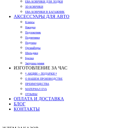
ЕВА КОВРИКИ ДЛЯ ЛОДКИ
3D КОВРИКИ
ЕВА КОВРИКИ В БАГАЖНИК
АКСЕССУАРЫ ДЛЯ АВТО
Клипсы
Накидки
Подлокотник
Подпятники
Подушка
Органайзеры
Шильдики
Брелки
Заглушка ремня
ИЗГОТОВЛЕНИЕ ЗА ЧАС
* АКЦИИ + ПОДАРКИ *
О НАШЕМ ПРОИЗВОДСТВЕ
ПРЕИМУЩЕСТВА
МАТЕРИАЛ EVA
ОТЗЫВЫ
ОПЛАТА И ДОСТАВКА
БЛОГ
КОНТАКТЫ