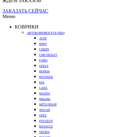
ЖДЕМ ЗАКАЗОВ
ЗАКАЗАТЬ СЕЙЧАС
Меню
КОВРИКИ
АВТОКОВРИКИ EVA (ЕВА)
AUDI
BMW
CHERY
CHEVROLET
FORD
GEELY
HONDA
HYUNDAI
KIA
LADA
MAZDA
Mercedes
MITSUBISHI
NISSAN
OPEL
PEUGEOT
RENAULT
SKODA