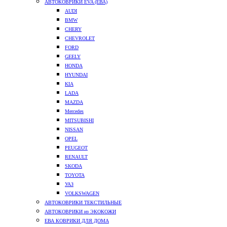
АВТОКОВРИКИ EVA (ЕВА)
AUDI
BMW
CHERY
CHEVROLET
FORD
GEELY
HONDA
HYUNDAI
KIA
LADA
MAZDA
Mercedes
MITSUBISHI
NISSAN
OPEL
PEUGEOT
RENAULT
SKODA
TOYOTA
УАЗ
VOLKSWAGEN
АВТОКОВРИКИ ТЕКСТИЛЬНЫЕ
АВТОКОВРИКИ из ЭКОКОЖИ
ЕВА КОВРИКИ ДЛЯ ДОМА