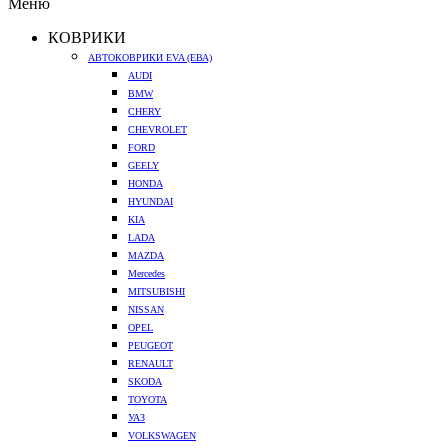
Меню
КОВРИКИ
АВТОКОВРИКИ EVA (ЕВА)
AUDI
BMW
CHERY
CHEVROLET
FORD
GEELY
HONDA
HYUNDAI
KIA
LADA
MAZDA
Mercedes
MITSUBISHI
NISSAN
OPEL
PEUGEOT
RENAULT
SKODA
TOYOTA
УАЗ
VOLKSWAGEN