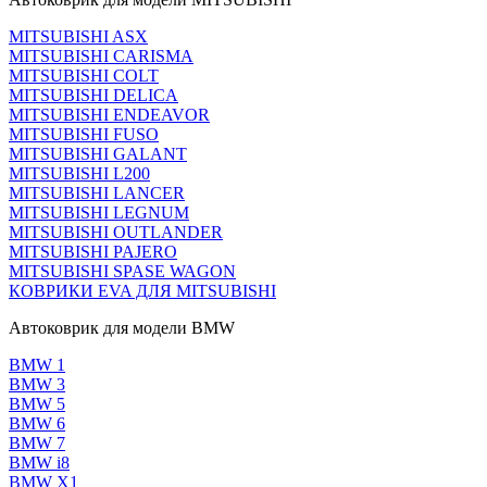
MITSUBISHI ASX
MITSUBISHI CARISMA
MITSUBISHI COLT
MITSUBISHI DELICA
MITSUBISHI ENDEAVOR
MITSUBISHI FUSO
MITSUBISHI GALANT
MITSUBISHI L200
MITSUBISHI LANCER
MITSUBISHI LEGNUM
MITSUBISHI OUTLANDER
MITSUBISHI PAJERO
MITSUBISHI SPASE WAGON
КОВРИКИ EVA ДЛЯ MITSUBISHI
Автоковрик для модели BMW
BMW 1
BMW 3
BMW 5
BMW 6
BMW 7
BMW i8
BMW X1