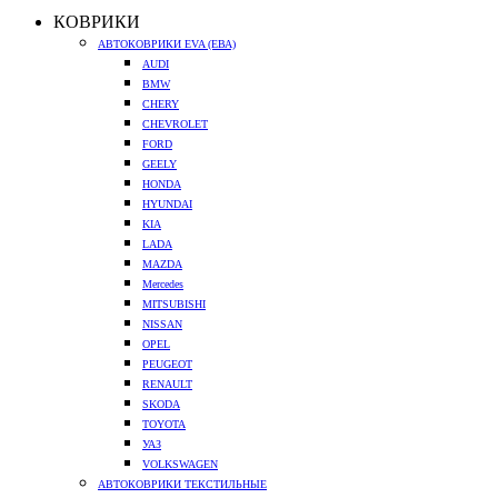
КОВРИКИ
АВТОКОВРИКИ EVA (ЕВА)
AUDI
BMW
CHERY
CHEVROLET
FORD
GEELY
HONDA
HYUNDAI
KIA
LADA
MAZDA
Mercedes
MITSUBISHI
NISSAN
OPEL
PEUGEOT
RENAULT
SKODA
TOYOTA
УАЗ
VOLKSWAGEN
АВТОКОВРИКИ ТЕКСТИЛЬНЫЕ