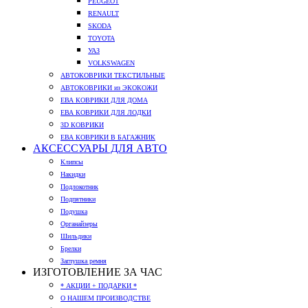
PEUGEOT
RENAULT
SKODA
TOYOTA
УАЗ
VOLKSWAGEN
АВТОКОВРИКИ ТЕКСТИЛЬНЫЕ
АВТОКОВРИКИ из ЭКОКОЖИ
ЕВА КОВРИКИ ДЛЯ ДОМА
ЕВА КОВРИКИ ДЛЯ ЛОДКИ
3D КОВРИКИ
ЕВА КОВРИКИ В БАГАЖНИК
АКСЕССУАРЫ ДЛЯ АВТО
Клипсы
Накидки
Подлокотник
Подпятники
Подушка
Органайзеры
Шильдики
Брелки
Заглушка ремня
ИЗГОТОВЛЕНИЕ ЗА ЧАС
* АКЦИИ + ПОДАРКИ *
О НАШЕМ ПРОИЗВОДСТВЕ