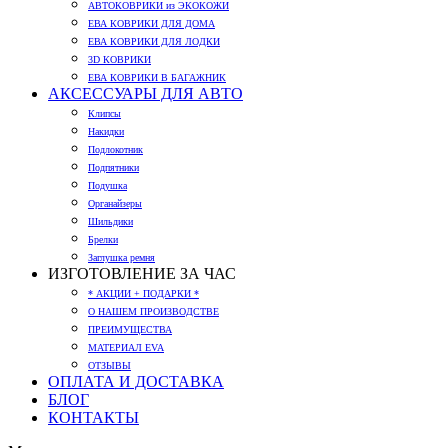
АВТОКОВРИКИ из ЭКОКОЖИ
ЕВА КОВРИКИ ДЛЯ ДОМА
ЕВА КОВРИКИ ДЛЯ ЛОДКИ
3D КОВРИКИ
ЕВА КОВРИКИ В БАГАЖНИК
АКСЕССУАРЫ ДЛЯ АВТО
Клипсы
Накидки
Подлокотник
Подпятники
Подушка
Органайзеры
Шильдики
Брелки
Заглушка ремня
ИЗГОТОВЛЕНИЕ ЗА ЧАС
* АКЦИИ + ПОДАРКИ *
О НАШЕМ ПРОИЗВОДСТВЕ
ПРЕИМУЩЕСТВА
МАТЕРИАЛ EVA
ОТЗЫВЫ
ОПЛАТА И ДОСТАВКА
БЛОГ
КОНТАКТЫ