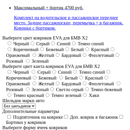
Максимальный + бортик
4700 руб.
Комплект на водительское и пассажирское переднее
место. Задние пассажирские, перемычка + в багажник.
Коврики с бортиком.
Выберите цвет ковриков EVA для БМВ X2
Черный
Серый
Синий
Темно синий
Коричневый
Бежевый
Белый
Красный
Оранжевый
Желтый
Бардовый
Фиолетовый
Розовый
Зеленый
Выберите цвет канта ковриков EVA для БМВ X2
Черный
Серый
Синий
Темно синий
Коричневый
Бежевый
Белый
Красный
Оранжевый
Желтый
Бардовый
Фиолетовый
Розовый
Зеленый
Светло серый
Темно бежевый
Темно красный
Темно зеленый
Хаки
Шильдик марки авто
Дополнительные параметры
Подпяточник на коврике
Доп. коврик в багажник
Бортики у ковриков
Выберите форму ячеек ковриков