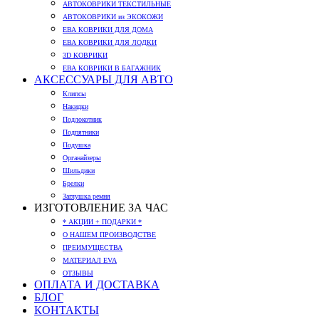
АВТОКОВРИКИ ТЕКСТИЛЬНЫЕ
АВТОКОВРИКИ из ЭКОКОЖИ
ЕВА КОВРИКИ ДЛЯ ДОМА
ЕВА КОВРИКИ ДЛЯ ЛОДКИ
3D КОВРИКИ
ЕВА КОВРИКИ В БАГАЖНИК
АКСЕССУАРЫ ДЛЯ АВТО
Клипсы
Накидки
Подлокотник
Подпятники
Подушка
Органайзеры
Шильдики
Брелки
Заглушка ремня
ИЗГОТОВЛЕНИЕ ЗА ЧАС
* АКЦИИ + ПОДАРКИ *
О НАШЕМ ПРОИЗВОДСТВЕ
ПРЕИМУЩЕСТВА
МАТЕРИАЛ EVA
ОТЗЫВЫ
ОПЛАТА И ДОСТАВКА
БЛОГ
КОНТАКТЫ