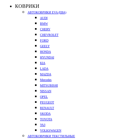
КОВРИКИ
АВТОКОВРИКИ EVA (ЕВА)
AUDI
BMW
CHERY
CHEVROLET
FORD
GEELY
HONDA
HYUNDAI
KIA
LADA
MAZDA
Mercedes
MITSUBISHI
NISSAN
OPEL
PEUGEOT
RENAULT
SKODA
TOYOTA
УАЗ
VOLKSWAGEN
АВТОКОВРИКИ ТЕКСТИЛЬНЫЕ