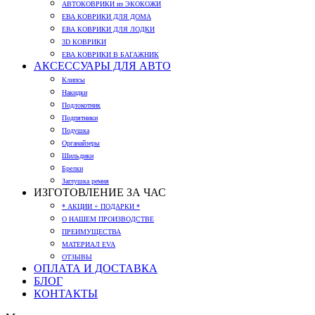
АВТОКОВРИКИ из ЭКОКОЖИ
ЕВА КОВРИКИ ДЛЯ ДОМА
ЕВА КОВРИКИ ДЛЯ ЛОДКИ
3D КОВРИКИ
ЕВА КОВРИКИ В БАГАЖНИК
АКСЕССУАРЫ ДЛЯ АВТО
Клипсы
Накидки
Подлокотник
Подпятники
Подушка
Органайзеры
Шильдики
Брелки
Заглушка ремня
ИЗГОТОВЛЕНИЕ ЗА ЧАС
* АКЦИИ + ПОДАРКИ *
О НАШЕМ ПРОИЗВОДСТВЕ
ПРЕИМУЩЕСТВА
МАТЕРИАЛ EVA
ОТЗЫВЫ
ОПЛАТА И ДОСТАВКА
БЛОГ
КОНТАКТЫ