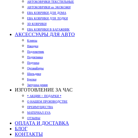
АВТОКОВРИКИ ТЕКСТИЛЬНЫЕ
АВТОКОВРИКИ из ЭКОКОЖИ
ЕВА КОВРИКИ ДЛЯ ДОМА
ЕВА КОВРИКИ ДЛЯ ЛОДКИ
3D КОВРИКИ
ЕВА КОВРИКИ В БАГАЖНИК
АКСЕССУАРЫ ДЛЯ АВТО
Клипсы
Накидки
Подлокотник
Подпятники
Подушка
Органайзеры
Шильдики
Брелки
Заглушка ремня
ИЗГОТОВЛЕНИЕ ЗА ЧАС
* АКЦИИ + ПОДАРКИ *
О НАШЕМ ПРОИЗВОДСТВЕ
ПРЕИМУЩЕСТВА
МАТЕРИАЛ EVA
ОТЗЫВЫ
ОПЛАТА И ДОСТАВКА
БЛОГ
КОНТАКТЫ