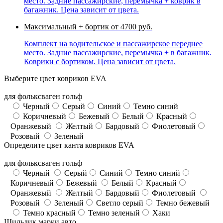
место. Задние пассажирские, перемычка + коврик в
багажник. Цена зависит от цвета.
Максимальный + бортик
от 4700 руб.
Комплект на водительское и пассажирское переднее
место. Задние пассажирские, перемычка + в багажник.
Коврики с бортиком. Цена зависит от цвета.
Выберите цвет ковриков EVA
для фольксваген гольф
Черный
Серый
Синий
Темно синий
Коричневый
Бежевый
Белый
Красный
Оранжевый
Желтый
Бардовый
Фиолетовый
Розовый
Зеленый
Определите цвет канта ковриков EVA
для фольксваген гольф
Черный
Серый
Синий
Темно синий
Коричневый
Бежевый
Белый
Красный
Оранжевый
Желтый
Бардовый
Фиолетовый
Розовый
Зеленый
Светло серый
Темно бежевый
Темно красный
Темно зеленый
Хаки
Шильдик марки авто