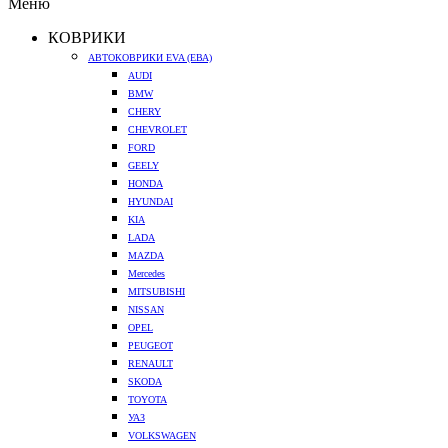
Меню
КОВРИКИ
АВТОКОВРИКИ EVA (ЕВА)
AUDI
BMW
CHERY
CHEVROLET
FORD
GEELY
HONDA
HYUNDAI
KIA
LADA
MAZDA
Mercedes
MITSUBISHI
NISSAN
OPEL
PEUGEOT
RENAULT
SKODA
TOYOTA
УАЗ
VOLKSWAGEN