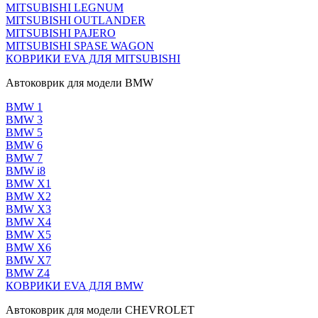
MITSUBISHI LEGNUM
MITSUBISHI OUTLANDER
MITSUBISHI PAJERO
MITSUBISHI SPASE WAGON
КОВРИКИ EVA ДЛЯ MITSUBISHI
Автоковрик для модели BMW
BMW 1
BMW 3
BMW 5
BMW 6
BMW 7
BMW i8
BMW X1
BMW X2
BMW X3
BMW X4
BMW X5
BMW X6
BMW X7
BMW Z4
КОВРИКИ EVA ДЛЯ BMW
Автоковрик для модели CHEVROLET