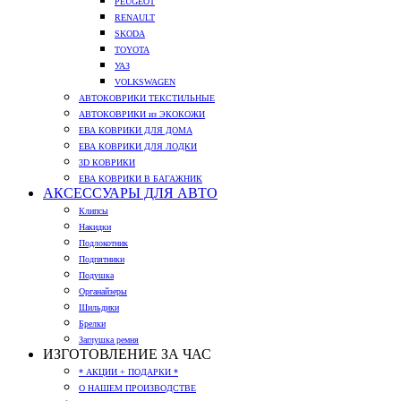
PEUGEOT
RENAULT
SKODA
TOYOTA
УАЗ
VOLKSWAGEN
АВТОКОВРИКИ ТЕКСТИЛЬНЫЕ
АВТОКОВРИКИ из ЭКОКОЖИ
ЕВА КОВРИКИ ДЛЯ ДОМА
ЕВА КОВРИКИ ДЛЯ ЛОДКИ
3D КОВРИКИ
ЕВА КОВРИКИ В БАГАЖНИК
АКСЕССУАРЫ ДЛЯ АВТО
Клипсы
Накидки
Подлокотник
Подпятники
Подушка
Органайзеры
Шильдики
Брелки
Заглушка ремня
ИЗГОТОВЛЕНИЕ ЗА ЧАС
* АКЦИИ + ПОДАРКИ *
О НАШЕМ ПРОИЗВОДСТВЕ