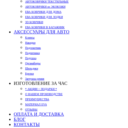
АВТОКОВРИКИ ТЕКСТИЛЬНЫЕ
АВТОКОВРИКИ из ЭКОКОЖИ
ЕВА КОВРИКИ ДЛЯ ДОМА
ЕВА КОВРИКИ ДЛЯ ЛОДКИ
3D КОВРИКИ
ЕВА КОВРИКИ В БАГАЖНИК
АКСЕССУАРЫ ДЛЯ АВТО
Клипсы
Накидки
Подлокотник
Подпятники
Подушка
Органайзеры
Шильдики
Брелки
Заглушка ремня
ИЗГОТОВЛЕНИЕ ЗА ЧАС
* АКЦИИ + ПОДАРКИ *
О НАШЕМ ПРОИЗВОДСТВЕ
ПРЕИМУЩЕСТВА
МАТЕРИАЛ EVA
ОТЗЫВЫ
ОПЛАТА И ДОСТАВКА
БЛОГ
КОНТАКТЫ