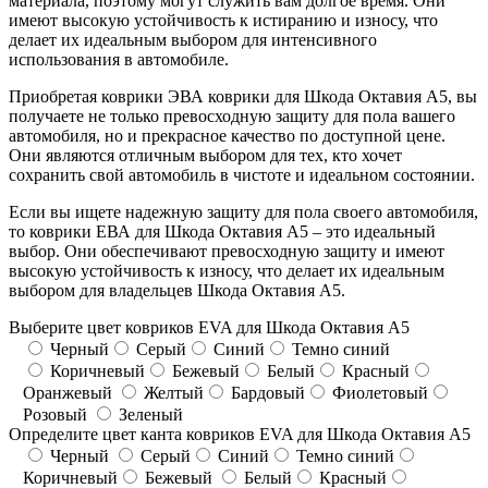
материала, поэтому могут служить вам долгое время. Они
имеют высокую устойчивость к истиранию и износу, что
делает их идеальным выбором для интенсивного
использования в автомобиле.
Приобретая коврики ЭВА коврики для Шкода Октавия А5, вы
получаете не только превосходную защиту для пола вашего
автомобиля, но и прекрасное качество по доступной цене.
Они являются отличным выбором для тех, кто хочет
сохранить свой автомобиль в чистоте и идеальном состоянии.
Если вы ищете надежную защиту для пола своего автомобиля,
то коврики ЕВА для Шкода Октавия А5 – это идеальный
выбор. Они обеспечивают превосходную защиту и имеют
высокую устойчивость к износу, что делает их идеальным
выбором для владельцев Шкода Октавия А5.
Выберите цвет ковриков EVA для Шкода Октавия А5
Черный
Серый
Синий
Темно синий
Коричневый
Бежевый
Белый
Красный
Оранжевый
Желтый
Бардовый
Фиолетовый
Розовый
Зеленый
Определите цвет канта ковриков EVA для Шкода Октавия А5
Черный
Серый
Синий
Темно синий
Коричневый
Бежевый
Белый
Красный