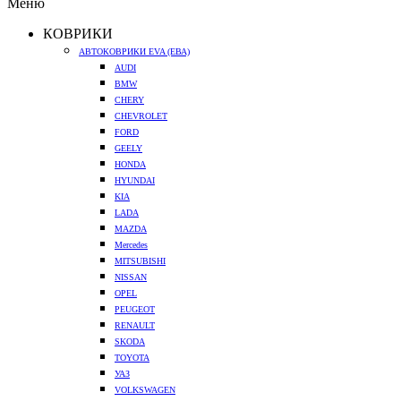
Меню
КОВРИКИ
АВТОКОВРИКИ EVA (ЕВА)
AUDI
BMW
CHERY
CHEVROLET
FORD
GEELY
HONDA
HYUNDAI
KIA
LADA
MAZDA
Mercedes
MITSUBISHI
NISSAN
OPEL
PEUGEOT
RENAULT
SKODA
TOYOTA
УАЗ
VOLKSWAGEN