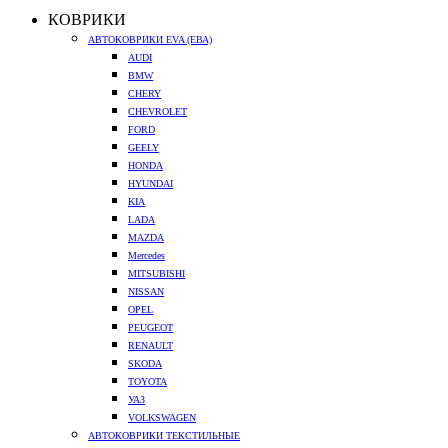
КОВРИКИ
АВТОКОВРИКИ EVA (ЕВА)
AUDI
BMW
CHERY
CHEVROLET
FORD
GEELY
HONDA
HYUNDAI
KIA
LADA
MAZDA
Mercedes
MITSUBISHI
NISSAN
OPEL
PEUGEOT
RENAULT
SKODA
TOYOTA
УАЗ
VOLKSWAGEN
АВТОКОВРИКИ ТЕКСТИЛЬНЫЕ