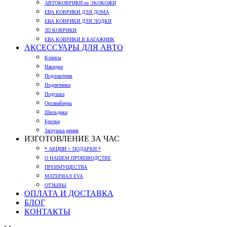
АВТОКОВРИКИ из ЭКОКОЖИ
ЕВА КОВРИКИ ДЛЯ ДОМА
ЕВА КОВРИКИ ДЛЯ ЛОДКИ
3D КОВРИКИ
ЕВА КОВРИКИ В БАГАЖНИК
АКСЕССУАРЫ ДЛЯ АВТО
Клипсы
Накидки
Подлокотник
Подпятники
Подушка
Органайзеры
Шильдики
Брелки
Заглушка ремня
ИЗГОТОВЛЕНИЕ ЗА ЧАС
* АКЦИИ + ПОДАРКИ *
О НАШЕМ ПРОИЗВОДСТВЕ
ПРЕИМУЩЕСТВА
МАТЕРИАЛ EVA
ОТЗЫВЫ
ОПЛАТА И ДОСТАВКА
БЛОГ
КОНТАКТЫ