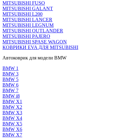
MITSUBISHI FUSO
MITSUBISHI GALANT
MITSUBISHI L200
MITSUBISHI LANCER
MITSUBISHI LEGNUM
MITSUBISHI OUTLANDER
MITSUBISHI PAJERO
MITSUBISHI SPASE WAGON
КОВРИКИ EVA ДЛЯ MITSUBISHI
Автоковрик для модели BMW
BMW 1
BMW 3
BMW 5
BMW 6
BMW 7
BMW i8
BMW X1
BMW X2
BMW X3
BMW X4
BMW X5
BMW X6
BMW X7