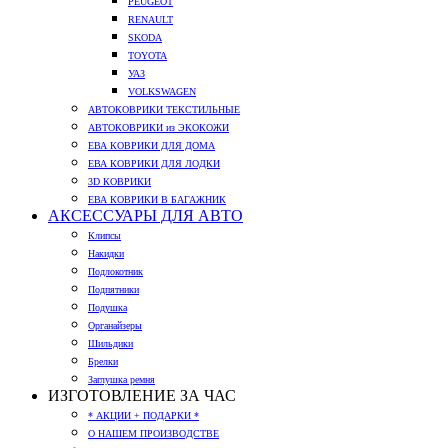
PEUGEOT
RENAULT
SKODA
TOYOTA
УАЗ
VOLKSWAGEN
АВТОКОВРИКИ ТЕКСТИЛЬНЫЕ
АВТОКОВРИКИ из ЭКОКОЖИ
ЕВА КОВРИКИ ДЛЯ ДОМА
ЕВА КОВРИКИ ДЛЯ ЛОДКИ
3D КОВРИКИ
ЕВА КОВРИКИ В БАГАЖНИК
АКСЕССУАРЫ ДЛЯ АВТО
Клипсы
Накидки
Подлокотник
Подпятники
Подушка
Органайзеры
Шильдики
Брелки
Заглушка ремня
ИЗГОТОВЛЕНИЕ ЗА ЧАС
* АКЦИИ + ПОДАРКИ *
О НАШЕМ ПРОИЗВОДСТВЕ