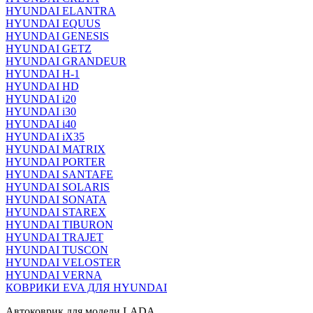
HYUNDAI ELANTRA
HYUNDAI EQUUS
HYUNDAI GENESIS
HYUNDAI GETZ
HYUNDAI GRANDEUR
HYUNDAI H-1
HYUNDAI HD
HYUNDAI i20
HYUNDAI i30
HYUNDAI i40
HYUNDAI iX35
HYUNDAI MATRIX
HYUNDAI PORTER
HYUNDAI SANTAFE
HYUNDAI SOLARIS
HYUNDAI SONATA
HYUNDAI STAREX
HYUNDAI TIBURON
HYUNDAI TRAJET
HYUNDAI TUSCON
HYUNDAI VELOSTER
HYUNDAI VERNA
КОВРИКИ EVA ДЛЯ HYUNDAI
Автоковрик для модели LADA