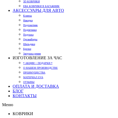
3D КОВРИКИ
ЕВА КОВРИКИ В БАГАЖНИК
АКСЕССУАРЫ ДЛЯ АВТО
Клипсы
Накидки
Подлокотник
Подпятники
Подушка
Органайзеры
Шильдики
Брелки
Заглушка ремня
ИЗГОТОВЛЕНИЕ ЗА ЧАС
* АКЦИИ + ПОДАРКИ *
О НАШЕМ ПРОИЗВОДСТВЕ
ПРЕИМУЩЕСТВА
МАТЕРИАЛ EVA
ОТЗЫВЫ
ОПЛАТА И ДОСТАВКА
БЛОГ
КОНТАКТЫ
Меню
КОВРИКИ