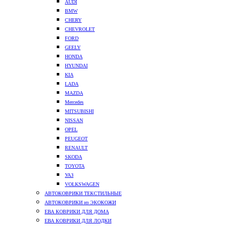
AUDI
BMW
CHERY
CHEVROLET
FORD
GEELY
HONDA
HYUNDAI
KIA
LADA
MAZDA
Mercedes
MITSUBISHI
NISSAN
OPEL
PEUGEOT
RENAULT
SKODA
TOYOTA
УАЗ
VOLKSWAGEN
АВТОКОВРИКИ ТЕКСТИЛЬНЫЕ
АВТОКОВРИКИ из ЭКОКОЖИ
ЕВА КОВРИКИ ДЛЯ ДОМА
ЕВА КОВРИКИ ДЛЯ ЛОДКИ