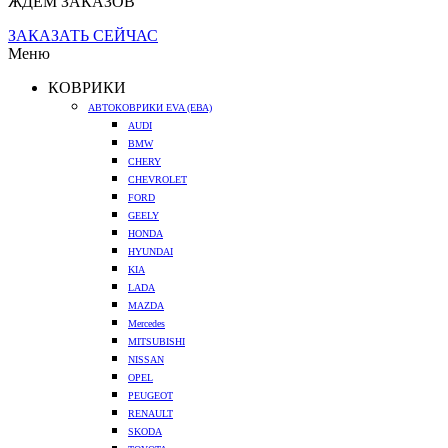
ЖДЕМ ЗАКАЗОВ
ЗАКАЗАТЬ СЕЙЧАС
Меню
КОВРИКИ
АВТОКОВРИКИ EVA (ЕВА)
AUDI
BMW
CHERY
CHEVROLET
FORD
GEELY
HONDA
HYUNDAI
KIA
LADA
MAZDA
Mercedes
MITSUBISHI
NISSAN
OPEL
PEUGEOT
RENAULT
SKODA