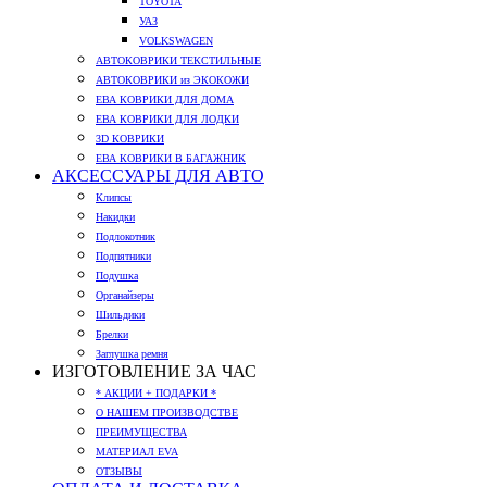
TOYOTA
УАЗ
VOLKSWAGEN
АВТОКОВРИКИ ТЕКСТИЛЬНЫЕ
АВТОКОВРИКИ из ЭКОКОЖИ
ЕВА КОВРИКИ ДЛЯ ДОМА
ЕВА КОВРИКИ ДЛЯ ЛОДКИ
3D КОВРИКИ
ЕВА КОВРИКИ В БАГАЖНИК
АКСЕССУАРЫ ДЛЯ АВТО
Клипсы
Накидки
Подлокотник
Подпятники
Подушка
Органайзеры
Шильдики
Брелки
Заглушка ремня
ИЗГОТОВЛЕНИЕ ЗА ЧАС
* АКЦИИ + ПОДАРКИ *
О НАШЕМ ПРОИЗВОДСТВЕ
ПРЕИМУЩЕСТВА
МАТЕРИАЛ EVA
ОТЗЫВЫ