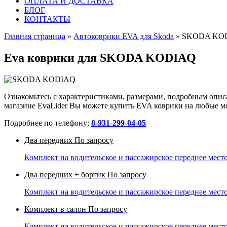
ОПЛАТА И ДОСТАВКА
БЛОГ
КОНТАКТЫ
Главная страница
»
Автоковрики EVA для Skoda
»
SKODA KO
Eva коврики для SKODA KODIAQ
Ознакомьтесь с характеристиками, размерами, подробным описа
магазине EvaLider Вы можете купить EVA коврики на любые мод
Подробнее по телефону:
8-931-299-04-05
Два передних
По запросу
Комплект на водительское и пассажирское переднее место
Два передних + бортик
По запросу
Комплект на водительское и пассажирское переднее место
Комплект в салон
По запросу
Комплект на водительское и пассажирское переднее мест