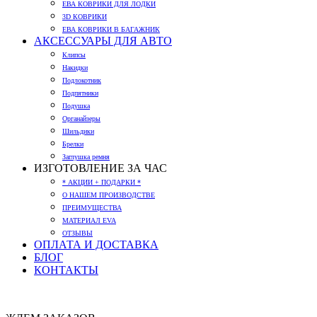
ЕВА КОВРИКИ ДЛЯ ЛОДКИ
3D КОВРИКИ
ЕВА КОВРИКИ В БАГАЖНИК
АКСЕССУАРЫ ДЛЯ АВТО
Клипсы
Накидки
Подлокотник
Подпятники
Подушка
Органайзеры
Шильдики
Брелки
Заглушка ремня
ИЗГОТОВЛЕНИЕ ЗА ЧАС
* АКЦИИ + ПОДАРКИ *
О НАШЕМ ПРОИЗВОДСТВЕ
ПРЕИМУЩЕСТВА
МАТЕРИАЛ EVA
ОТЗЫВЫ
ОПЛАТА И ДОСТАВКА
БЛОГ
КОНТАКТЫ