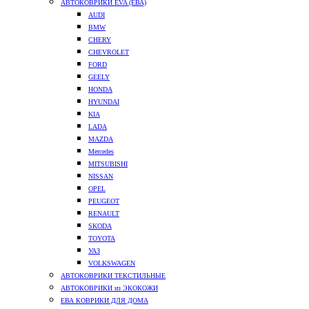
АВТОКОВРИКИ EVA (ЕВА)
AUDI
BMW
CHERY
CHEVROLET
FORD
GEELY
HONDA
HYUNDAI
KIA
LADA
MAZDA
Mercedes
MITSUBISHI
NISSAN
OPEL
PEUGEOT
RENAULT
SKODA
TOYOTA
УАЗ
VOLKSWAGEN
АВТОКОВРИКИ ТЕКСТИЛЬНЫЕ
АВТОКОВРИКИ из ЭКОКОЖИ
ЕВА КОВРИКИ ДЛЯ ДОМА