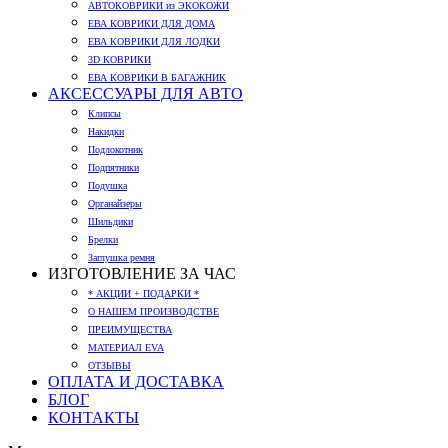
АВТОКОВРИКИ из ЭКОКОЖИ
ЕВА КОВРИКИ ДЛЯ ДОМА
ЕВА КОВРИКИ ДЛЯ ЛОДКИ
3D КОВРИКИ
ЕВА КОВРИКИ В БАГАЖНИК
АКСЕССУАРЫ ДЛЯ АВТО
Клипсы
Накидки
Подлокотник
Подпятники
Подушка
Органайзеры
Шильдики
Брелки
Заглушка ремня
ИЗГОТОВЛЕНИЕ ЗА ЧАС
* АКЦИИ + ПОДАРКИ *
О НАШЕМ ПРОИЗВОДСТВЕ
ПРЕИМУЩЕСТВА
МАТЕРИАЛ EVA
ОТЗЫВЫ
ОПЛАТА И ДОСТАВКА
БЛОГ
КОНТАКТЫ