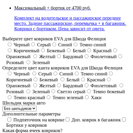
Максимальный + бортик
от 4700 руб.
Комплект на водительское и пассажирское переднее
место. Задние пассажирские, перемычка + в багажник.
Коврики с бортиком. Цена зависит от цвета.
Выберите цвет ковриков EVA для Шкода Фелиция
Черный
Серый
Синий
Темно синий
Коричневый
Бежевый
Белый
Красный
Оранжевый
Желтый
Бардовый
Фиолетовый
Розовый
Зеленый
Определите цвет канта ковриков EVA для Шкода Фелиция
Черный
Серый
Синий
Темно синий
Коричневый
Бежевый
Белый
Красный
Оранжевый
Желтый
Бардовый
Фиолетовый
Розовый
Зеленый
Светло серый
Темно бежевый
Темно красный
Темно зеленый
Хаки
Шильдик марки авто
Дополнительные параметры
Подпяточник на коврике
Доп. коврик в багажник
Бортики у ковриков
Какая форма ячеек ковриков?