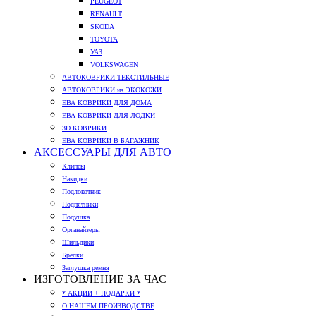
PEUGEOT
RENAULT
SKODA
TOYOTA
УАЗ
VOLKSWAGEN
АВТОКОВРИКИ ТЕКСТИЛЬНЫЕ
АВТОКОВРИКИ из ЭКОКОЖИ
ЕВА КОВРИКИ ДЛЯ ДОМА
ЕВА КОВРИКИ ДЛЯ ЛОДКИ
3D КОВРИКИ
ЕВА КОВРИКИ В БАГАЖНИК
АКСЕССУАРЫ ДЛЯ АВТО
Клипсы
Накидки
Подлокотник
Подпятники
Подушка
Органайзеры
Шильдики
Брелки
Заглушка ремня
ИЗГОТОВЛЕНИЕ ЗА ЧАС
* АКЦИИ + ПОДАРКИ *
О НАШЕМ ПРОИЗВОДСТВЕ