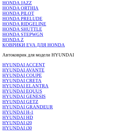
HONDA JAZZ
HONDA ORTHIA
HONDA PILOT
HONDA PRELUDE
HONDA RIDGELINE
HONDA SHUTTLE
HONDA STEPWGN
HONDA Z
КОВРИКИ EVA ДЛЯ HONDA
Автоковрик для модели HYUNDAI
HYUNDAI ACCENT
HYUNDAI AVANTE
HYUNDAI COUPE
HYUNDAI CRETA
HYUNDAI ELANTRA
HYUNDAI EQUUS
HYUNDAI GENESIS
HYUNDAI GETZ
HYUNDAI GRANDEUR
HYUNDAI H-1
HYUNDAI HD
HYUNDAI i20
HYUNDAI i30