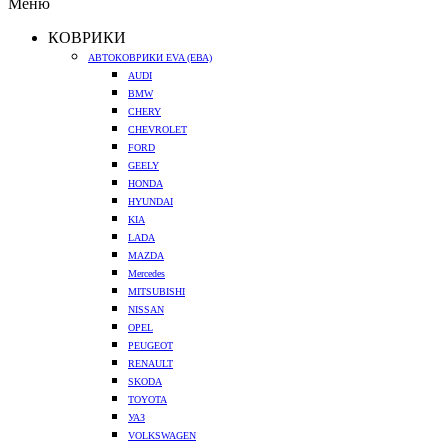
Меню
КОВРИКИ
АВТОКОВРИКИ EVA (ЕВА)
AUDI
BMW
CHERY
CHEVROLET
FORD
GEELY
HONDA
HYUNDAI
KIA
LADA
MAZDA
Mercedes
MITSUBISHI
NISSAN
OPEL
PEUGEOT
RENAULT
SKODA
TOYOTA
УАЗ
VOLKSWAGEN