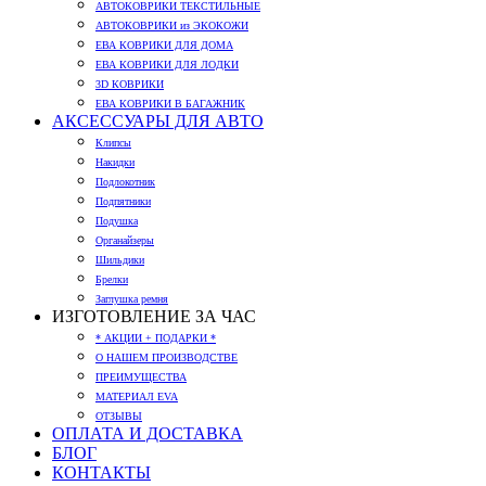
АВТОКОВРИКИ ТЕКСТИЛЬНЫЕ
АВТОКОВРИКИ из ЭКОКОЖИ
ЕВА КОВРИКИ ДЛЯ ДОМА
ЕВА КОВРИКИ ДЛЯ ЛОДКИ
3D КОВРИКИ
ЕВА КОВРИКИ В БАГАЖНИК
АКСЕССУАРЫ ДЛЯ АВТО
Клипсы
Накидки
Подлокотник
Подпятники
Подушка
Органайзеры
Шильдики
Брелки
Заглушка ремня
ИЗГОТОВЛЕНИЕ ЗА ЧАС
* АКЦИИ + ПОДАРКИ *
О НАШЕМ ПРОИЗВОДСТВЕ
ПРЕИМУЩЕСТВА
МАТЕРИАЛ EVA
ОТЗЫВЫ
ОПЛАТА И ДОСТАВКА
БЛОГ
КОНТАКТЫ