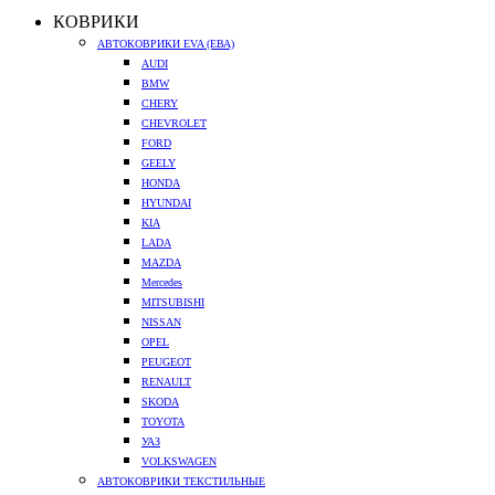
КОВРИКИ
АВТОКОВРИКИ EVA (ЕВА)
AUDI
BMW
CHERY
CHEVROLET
FORD
GEELY
HONDA
HYUNDAI
KIA
LADA
MAZDA
Mercedes
MITSUBISHI
NISSAN
OPEL
PEUGEOT
RENAULT
SKODA
TOYOTA
УАЗ
VOLKSWAGEN
АВТОКОВРИКИ ТЕКСТИЛЬНЫЕ