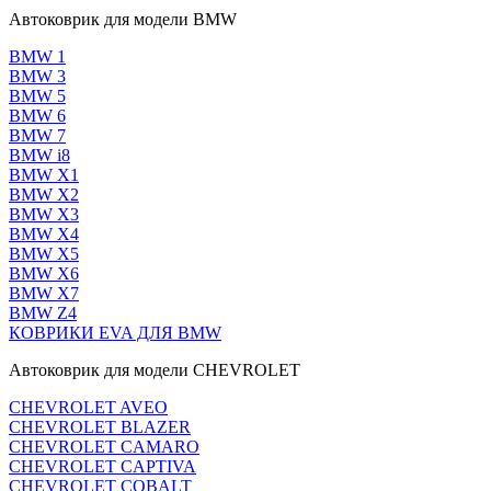
Автоковрик для модели BMW
BMW 1
BMW 3
BMW 5
BMW 6
BMW 7
BMW i8
BMW X1
BMW X2
BMW X3
BMW X4
BMW X5
BMW X6
BMW X7
BMW Z4
КОВРИКИ EVA ДЛЯ BMW
Автоковрик для модели CHEVROLET
CHEVROLET AVEO
CHEVROLET BLAZER
CHEVROLET CAMARO
CHEVROLET CAPTIVA
CHEVROLET COBALT