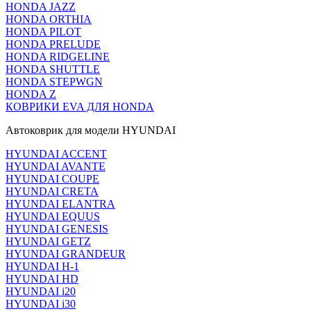
HONDA JAZZ
HONDA ORTHIA
HONDA PILOT
HONDA PRELUDE
HONDA RIDGELINE
HONDA SHUTTLE
HONDA STEPWGN
HONDA Z
КОВРИКИ EVA ДЛЯ HONDA
Автоковрик для модели HYUNDAI
HYUNDAI ACCENT
HYUNDAI AVANTE
HYUNDAI COUPE
HYUNDAI CRETA
HYUNDAI ELANTRA
HYUNDAI EQUUS
HYUNDAI GENESIS
HYUNDAI GETZ
HYUNDAI GRANDEUR
HYUNDAI H-1
HYUNDAI HD
HYUNDAI i20
HYUNDAI i30