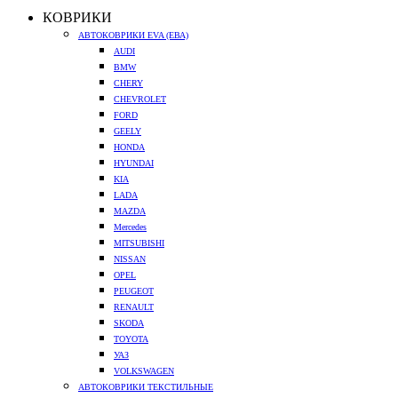
КОВРИКИ
АВТОКОВРИКИ EVA (ЕВА)
AUDI
BMW
CHERY
CHEVROLET
FORD
GEELY
HONDA
HYUNDAI
KIA
LADA
MAZDA
Mercedes
MITSUBISHI
NISSAN
OPEL
PEUGEOT
RENAULT
SKODA
TOYOTA
УАЗ
VOLKSWAGEN
АВТОКОВРИКИ ТЕКСТИЛЬНЫЕ