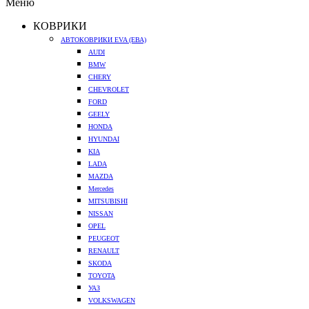
Меню
КОВРИКИ
АВТОКОВРИКИ EVA (ЕВА)
AUDI
BMW
CHERY
CHEVROLET
FORD
GEELY
HONDA
HYUNDAI
KIA
LADA
MAZDA
Mercedes
MITSUBISHI
NISSAN
OPEL
PEUGEOT
RENAULT
SKODA
TOYOTA
УАЗ
VOLKSWAGEN