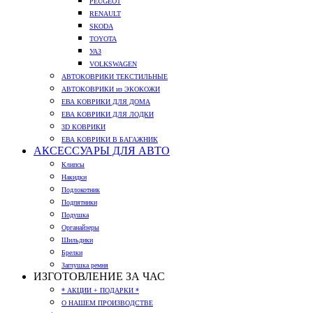
PEUGEOT
RENAULT
SKODA
TOYOTA
УАЗ
VOLKSWAGEN
АВТОКОВРИКИ ТЕКСТИЛЬНЫЕ
АВТОКОВРИКИ из ЭКОКОЖИ
ЕВА КОВРИКИ ДЛЯ ДОМА
ЕВА КОВРИКИ ДЛЯ ЛОДКИ
3D КОВРИКИ
ЕВА КОВРИКИ В БАГАЖНИК
АКСЕССУАРЫ ДЛЯ АВТО
Клипсы
Накидки
Подлокотник
Подпятники
Подушка
Органайзеры
Шильдики
Брелки
Заглушка ремня
ИЗГОТОВЛЕНИЕ ЗА ЧАС
* АКЦИИ + ПОДАРКИ *
О НАШЕМ ПРОИЗВОДСТВЕ