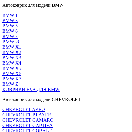
Автоковрик для модели BMW
BMW 1
BMW 3
BMW 5
BMW 6
BMW 7
BMW i8
BMW X1
BMW X2
BMW X3
BMW X4
BMW X5
BMW X6
BMW X7
BMW Z4
КОВРИКИ EVA ДЛЯ BMW
Автоковрик для модели CHEVROLET
CHEVROLET AVEO
CHEVROLET BLAZER
CHEVROLET CAMARO
CHEVROLET CAPTIVA
CHEVROLET COBALT