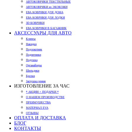
АВТОКОВРИКИ ТЕКСТИЛЬНЫЕ
АВТОКОВРИКИ из ЭКОКОЖИ
ЕВА КОВРИКИ ДЛЯ ДОМА
ЕВА КОВРИКИ ДЛЯ ЛОДКИ
3D КОВРИКИ
ЕВА КОВРИКИ В БАГАЖНИК
АКСЕССУАРЫ ДЛЯ АВТО
Клипсы
Накидки
Подлокотник
Подпятники
Подушка
Органайзеры
Шильдики
Брелки
Заглушка ремня
ИЗГОТОВЛЕНИЕ ЗА ЧАС
* АКЦИИ + ПОДАРКИ *
О НАШЕМ ПРОИЗВОДСТВЕ
ПРЕИМУЩЕСТВА
МАТЕРИАЛ EVA
ОТЗЫВЫ
ОПЛАТА И ДОСТАВКА
БЛОГ
КОНТАКТЫ