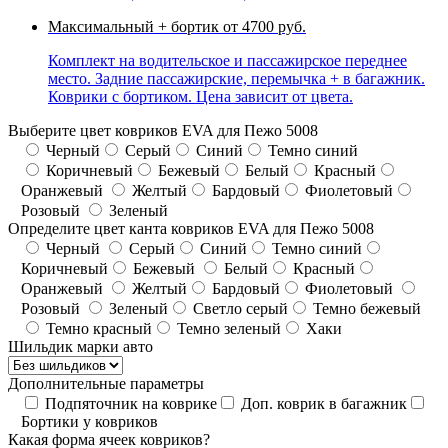
Максимальный + бортик
от 4700 руб.
Комплект на водительское и пассажирское переднее
место. Задние пассажирские, перемычка + в багажник.
Коврики с бортиком. Цена зависит от цвета.
Выберите цвет ковриков EVA для Пежо 5008
Черный
Серый
Синий
Темно синий
Коричневый
Бежевый
Белый
Красный
Оранжевый
Желтый
Бардовый
Фиолетовый
Розовый
Зеленый
Определите цвет канта ковриков EVA для Пежо 5008
Черный
Серый
Синий
Темно синий
Коричневый
Бежевый
Белый
Красный
Оранжевый
Желтый
Бардовый
Фиолетовый
Розовый
Зеленый
Светло серый
Темно бежевый
Темно красный
Темно зеленый
Хаки
Шильдик марки авто
Дополнительные параметры
Подпяточник на коврике
Доп. коврик в багажник
Бортики у ковриков
Какая форма ячеек ковриков?