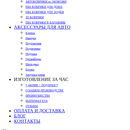
АВТОКОВРИКИ из ЭКОКОЖИ
ЕВА КОВРИКИ ДЛЯ ДОМА
ЕВА КОВРИКИ ДЛЯ ЛОДКИ
3D КОВРИКИ
ЕВА КОВРИКИ В БАГАЖНИК
АКСЕССУАРЫ ДЛЯ АВТО
Клипсы
Накидки
Подлокотник
Подпятники
Подушка
Органайзеры
Шильдики
Брелки
Заглушка ремня
ИЗГОТОВЛЕНИЕ ЗА ЧАС
* АКЦИИ + ПОДАРКИ *
О НАШЕМ ПРОИЗВОДСТВЕ
ПРЕИМУЩЕСТВА
МАТЕРИАЛ EVA
ОТЗЫВЫ
ОПЛАТА И ДОСТАВКА
БЛОГ
КОНТАКТЫ