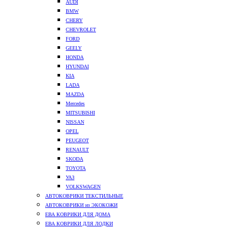
AUDI
BMW
CHERY
CHEVROLET
FORD
GEELY
HONDA
HYUNDAI
KIA
LADA
MAZDA
Mercedes
MITSUBISHI
NISSAN
OPEL
PEUGEOT
RENAULT
SKODA
TOYOTA
УАЗ
VOLKSWAGEN
АВТОКОВРИКИ ТЕКСТИЛЬНЫЕ
АВТОКОВРИКИ из ЭКОКОЖИ
ЕВА КОВРИКИ ДЛЯ ДОМА
ЕВА КОВРИКИ ДЛЯ ЛОДКИ