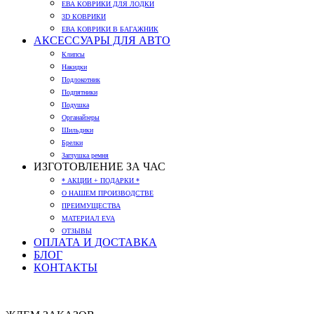
ЕВА КОВРИКИ ДЛЯ ЛОДКИ
3D КОВРИКИ
ЕВА КОВРИКИ В БАГАЖНИК
АКСЕССУАРЫ ДЛЯ АВТО
Клипсы
Накидки
Подлокотник
Подпятники
Подушка
Органайзеры
Шильдики
Брелки
Заглушка ремня
ИЗГОТОВЛЕНИЕ ЗА ЧАС
* АКЦИИ + ПОДАРКИ *
О НАШЕМ ПРОИЗВОДСТВЕ
ПРЕИМУЩЕСТВА
МАТЕРИАЛ EVA
ОТЗЫВЫ
ОПЛАТА И ДОСТАВКА
БЛОГ
КОНТАКТЫ