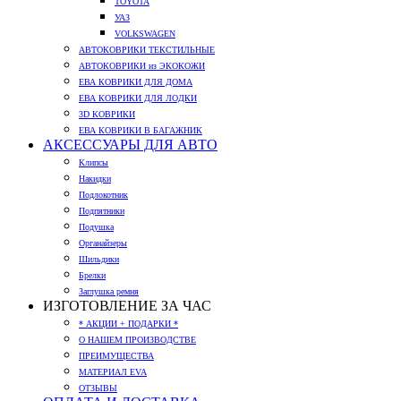
TOYOTA
УАЗ
VOLKSWAGEN
АВТОКОВРИКИ ТЕКСТИЛЬНЫЕ
АВТОКОВРИКИ из ЭКОКОЖИ
ЕВА КОВРИКИ ДЛЯ ДОМА
ЕВА КОВРИКИ ДЛЯ ЛОДКИ
3D КОВРИКИ
ЕВА КОВРИКИ В БАГАЖНИК
АКСЕССУАРЫ ДЛЯ АВТО
Клипсы
Накидки
Подлокотник
Подпятники
Подушка
Органайзеры
Шильдики
Брелки
Заглушка ремня
ИЗГОТОВЛЕНИЕ ЗА ЧАС
* АКЦИИ + ПОДАРКИ *
О НАШЕМ ПРОИЗВОДСТВЕ
ПРЕИМУЩЕСТВА
МАТЕРИАЛ EVA
ОТЗЫВЫ