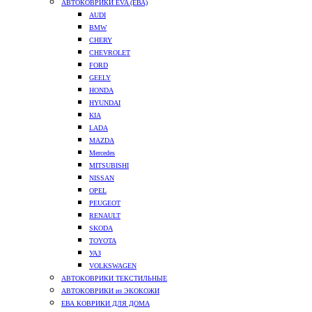
АВТОКОВРИКИ EVA (ЕВА)
AUDI
BMW
CHERY
CHEVROLET
FORD
GEELY
HONDA
HYUNDAI
KIA
LADA
MAZDA
Mercedes
MITSUBISHI
NISSAN
OPEL
PEUGEOT
RENAULT
SKODA
TOYOTA
УАЗ
VOLKSWAGEN
АВТОКОВРИКИ ТЕКСТИЛЬНЫЕ
АВТОКОВРИКИ из ЭКОКОЖИ
ЕВА КОВРИКИ ДЛЯ ДОМА