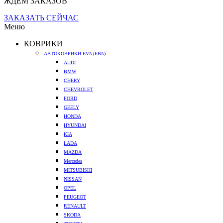
ЖДЕМ ЗАКАЗОВ
ЗАКАЗАТЬ СЕЙЧАС
Меню
КОВРИКИ
АВТОКОВРИКИ EVA (ЕВА)
AUDI
BMW
CHERY
CHEVROLET
FORD
GEELY
HONDA
HYUNDAI
KIA
LADA
MAZDA
Mercedes
MITSUBISHI
NISSAN
OPEL
PEUGEOT
RENAULT
SKODA