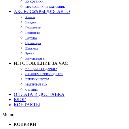
3D КОВРИКИ
ЕВА КОВРИКИ В БАГАЖНИК
АКСЕССУАРЫ ДЛЯ АВТО
Клипсы
Накидки
Подлокотник
Подпятники
Подушка
Органайзеры
Шильдики
Брелки
Заглушка ремня
ИЗГОТОВЛЕНИЕ ЗА ЧАС
* АКЦИИ + ПОДАРКИ *
О НАШЕМ ПРОИЗВОДСТВЕ
ПРЕИМУЩЕСТВА
МАТЕРИАЛ EVA
ОТЗЫВЫ
ОПЛАТА И ДОСТАВКА
БЛОГ
КОНТАКТЫ
Меню
КОВРИКИ