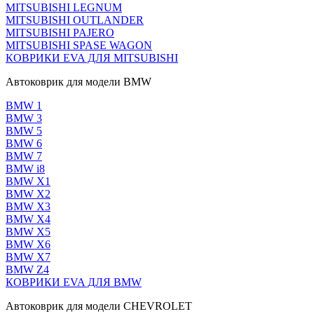
MITSUBISHI LEGNUM
MITSUBISHI OUTLANDER
MITSUBISHI PAJERO
MITSUBISHI SPASE WAGON
КОВРИКИ EVA ДЛЯ MITSUBISHI
Автоковрик для модели BMW
BMW 1
BMW 3
BMW 5
BMW 6
BMW 7
BMW i8
BMW X1
BMW X2
BMW X3
BMW X4
BMW X5
BMW X6
BMW X7
BMW Z4
КОВРИКИ EVA ДЛЯ BMW
Автоковрик для модели CHEVROLET