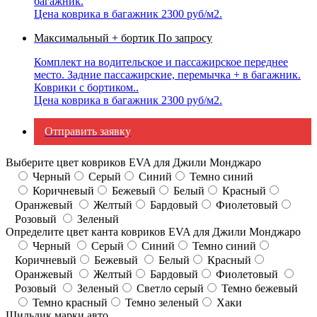
багажник.
Цена коврика в багажник 2300 руб/м2.
Максимальный + бортик
По запросу
Комплект на водительское и пассажирское переднее
место. Задние пассажирские, перемычка + в багажник.
Коврики с бортиком..
Цена коврика в багажник 2300 руб/м2.
Отправить заявку
Выберите цвет ковриков EVA для Джили Монджаро
Черный
Серый
Синий
Темно синий
Коричневый
Бежевый
Белый
Красный
Оранжевый
Желтый
Бардовый
Фиолетовый
Розовый
Зеленый
Определите цвет канта ковриков EVA для Джили Монджаро
Черный
Серый
Синий
Темно синий
Коричневый
Бежевый
Белый
Красный
Оранжевый
Желтый
Бардовый
Фиолетовый
Розовый
Зеленый
Светло серый
Темно бежевый
Темно красный
Темно зеленый
Хаки
Шильдик марки авто