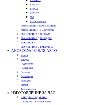
PEUGEOT
RENAULT
SKODA
TOYOTA
УАЗ
VOLKSWAGEN
АВТОКОВРИКИ ТЕКСТИЛЬНЫЕ
АВТОКОВРИКИ из ЭКОКОЖИ
ЕВА КОВРИКИ ДЛЯ ДОМА
ЕВА КОВРИКИ ДЛЯ ЛОДКИ
3D КОВРИКИ
ЕВА КОВРИКИ В БАГАЖНИК
АКСЕССУАРЫ ДЛЯ АВТО
Клипсы
Накидки
Подлокотник
Подпятники
Подушка
Органайзеры
Шильдики
Брелки
Заглушка ремня
ИЗГОТОВЛЕНИЕ ЗА ЧАС
* АКЦИИ + ПОДАРКИ *
О НАШЕМ ПРОИЗВОДСТВЕ