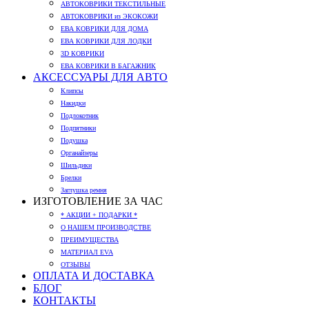
АВТОКОВРИКИ ТЕКСТИЛЬНЫЕ
АВТОКОВРИКИ из ЭКОКОЖИ
ЕВА КОВРИКИ ДЛЯ ДОМА
ЕВА КОВРИКИ ДЛЯ ЛОДКИ
3D КОВРИКИ
ЕВА КОВРИКИ В БАГАЖНИК
АКСЕССУАРЫ ДЛЯ АВТО
Клипсы
Накидки
Подлокотник
Подпятники
Подушка
Органайзеры
Шильдики
Брелки
Заглушка ремня
ИЗГОТОВЛЕНИЕ ЗА ЧАС
* АКЦИИ + ПОДАРКИ *
О НАШЕМ ПРОИЗВОДСТВЕ
ПРЕИМУЩЕСТВА
МАТЕРИАЛ EVA
ОТЗЫВЫ
ОПЛАТА И ДОСТАВКА
БЛОГ
КОНТАКТЫ