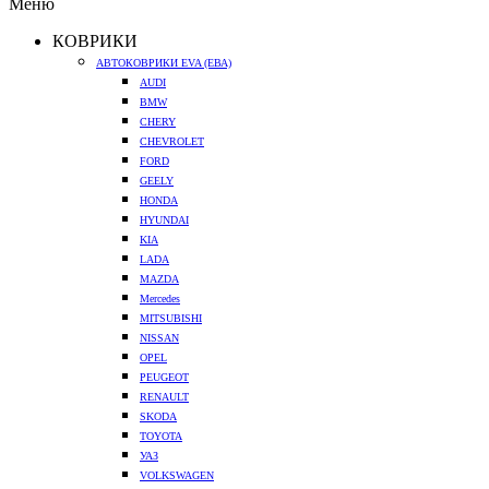
Меню
КОВРИКИ
АВТОКОВРИКИ EVA (ЕВА)
AUDI
BMW
CHERY
CHEVROLET
FORD
GEELY
HONDA
HYUNDAI
KIA
LADA
MAZDA
Mercedes
MITSUBISHI
NISSAN
OPEL
PEUGEOT
RENAULT
SKODA
TOYOTA
УАЗ
VOLKSWAGEN