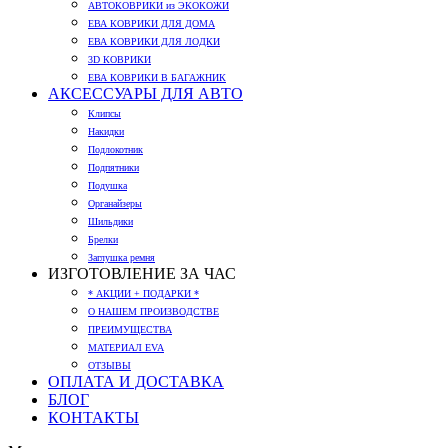
АВТОКОВРИКИ из ЭКОКОЖИ
ЕВА КОВРИКИ ДЛЯ ДОМА
ЕВА КОВРИКИ ДЛЯ ЛОДКИ
3D КОВРИКИ
ЕВА КОВРИКИ В БАГАЖНИК
АКСЕССУАРЫ ДЛЯ АВТО
Клипсы
Накидки
Подлокотник
Подпятники
Подушка
Органайзеры
Шильдики
Брелки
Заглушка ремня
ИЗГОТОВЛЕНИЕ ЗА ЧАС
* АКЦИИ + ПОДАРКИ *
О НАШЕМ ПРОИЗВОДСТВЕ
ПРЕИМУЩЕСТВА
МАТЕРИАЛ EVA
ОТЗЫВЫ
ОПЛАТА И ДОСТАВКА
БЛОГ
КОНТАКТЫ