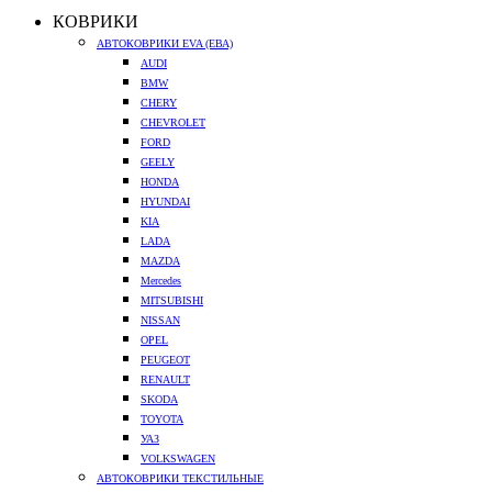
КОВРИКИ
АВТОКОВРИКИ EVA (ЕВА)
AUDI
BMW
CHERY
CHEVROLET
FORD
GEELY
HONDA
HYUNDAI
KIA
LADA
MAZDA
Mercedes
MITSUBISHI
NISSAN
OPEL
PEUGEOT
RENAULT
SKODA
TOYOTA
УАЗ
VOLKSWAGEN
АВТОКОВРИКИ ТЕКСТИЛЬНЫЕ