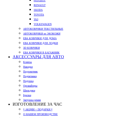
PEUGEOT
RENAULT
SKODA
TOYOTA
УАЗ
VOLKSWAGEN
АВТОКОВРИКИ ТЕКСТИЛЬНЫЕ
АВТОКОВРИКИ из ЭКОКОЖИ
ЕВА КОВРИКИ ДЛЯ ДОМА
ЕВА КОВРИКИ ДЛЯ ЛОДКИ
3D КОВРИКИ
ЕВА КОВРИКИ В БАГАЖНИК
АКСЕССУАРЫ ДЛЯ АВТО
Клипсы
Накидки
Подлокотник
Подпятники
Подушка
Органайзеры
Шильдики
Брелки
Заглушка ремня
ИЗГОТОВЛЕНИЕ ЗА ЧАС
* АКЦИИ + ПОДАРКИ *
О НАШЕМ ПРОИЗВОДСТВЕ