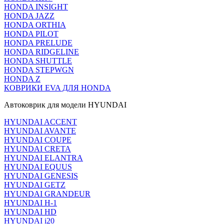
HONDA INSIGHT
HONDA JAZZ
HONDA ORTHIA
HONDA PILOT
HONDA PRELUDE
HONDA RIDGELINE
HONDA SHUTTLE
HONDA STEPWGN
HONDA Z
КОВРИКИ EVA ДЛЯ HONDA
Автоковрик для модели HYUNDAI
HYUNDAI ACCENT
HYUNDAI AVANTE
HYUNDAI COUPE
HYUNDAI CRETA
HYUNDAI ELANTRA
HYUNDAI EQUUS
HYUNDAI GENESIS
HYUNDAI GETZ
HYUNDAI GRANDEUR
HYUNDAI H-1
HYUNDAI HD
HYUNDAI i20