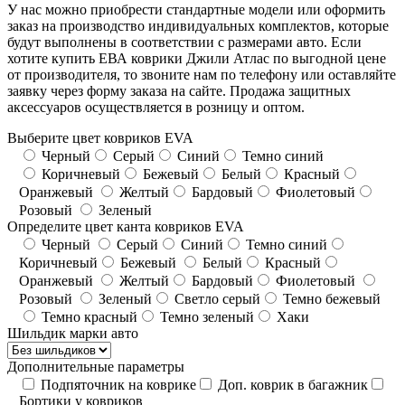
У нас можно приобрести стандартные модели или оформить
заказ на производство индивидуальных комплектов, которые
будут выполнены в соответствии с размерами авто. Если
хотите купить ЕВА коврики Джили Атлас по выгодной цене
от производителя, то звоните нам по телефону или оставляйте
заявку через форму заказа на сайте. Продажа защитных
аксессуаров осуществляется в розницу и оптом.
Выберите цвет ковриков EVA
Черный
Серый
Синий
Темно синий
Коричневый
Бежевый
Белый
Красный
Оранжевый
Желтый
Бардовый
Фиолетовый
Розовый
Зеленый
Определите цвет канта ковриков EVA
Черный
Серый
Синий
Темно синий
Коричневый
Бежевый
Белый
Красный
Оранжевый
Желтый
Бардовый
Фиолетовый
Розовый
Зеленый
Светло серый
Темно бежевый
Темно красный
Темно зеленый
Хаки
Шильдик марки авто
Дополнительные параметры
Подпяточник на коврике
Доп. коврик в багажник
Бортики у ковриков