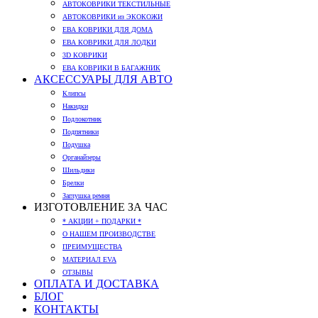
АВТОКОВРИКИ ТЕКСТИЛЬНЫЕ
АВТОКОВРИКИ из ЭКОКОЖИ
ЕВА КОВРИКИ ДЛЯ ДОМА
ЕВА КОВРИКИ ДЛЯ ЛОДКИ
3D КОВРИКИ
ЕВА КОВРИКИ В БАГАЖНИК
АКСЕССУАРЫ ДЛЯ АВТО
Клипсы
Накидки
Подлокотник
Подпятники
Подушка
Органайзеры
Шильдики
Брелки
Заглушка ремня
ИЗГОТОВЛЕНИЕ ЗА ЧАС
* АКЦИИ + ПОДАРКИ *
О НАШЕМ ПРОИЗВОДСТВЕ
ПРЕИМУЩЕСТВА
МАТЕРИАЛ EVA
ОТЗЫВЫ
ОПЛАТА И ДОСТАВКА
БЛОГ
КОНТАКТЫ