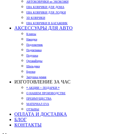
АВТОКОВРИКИ из ЭКОКОЖИ
ЕВА КОВРИКИ ДЛЯ ДОМА
ЕВА КОВРИКИ ДЛЯ ЛОДКИ
3D КОВРИКИ
ЕВА КОВРИКИ В БАГАЖНИК
АКСЕССУАРЫ ДЛЯ АВТО
Клипсы
Накидки
Подлокотник
Подпятники
Подушка
Органайзеры
Шильдики
Брелки
Заглушка ремня
ИЗГОТОВЛЕНИЕ ЗА ЧАС
* АКЦИИ + ПОДАРКИ *
О НАШЕМ ПРОИЗВОДСТВЕ
ПРЕИМУЩЕСТВА
МАТЕРИАЛ EVA
ОТЗЫВЫ
ОПЛАТА И ДОСТАВКА
БЛОГ
КОНТАКТЫ