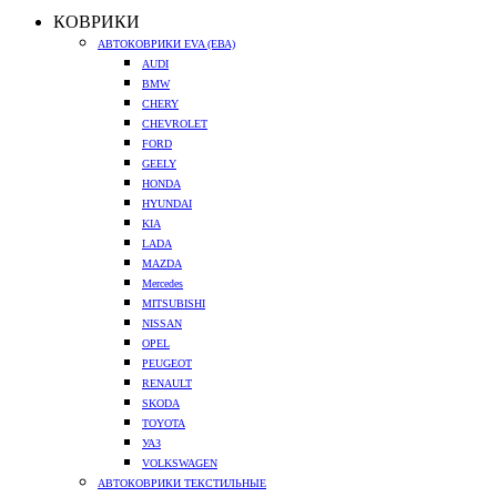
КОВРИКИ
АВТОКОВРИКИ EVA (ЕВА)
AUDI
BMW
CHERY
CHEVROLET
FORD
GEELY
HONDA
HYUNDAI
KIA
LADA
MAZDA
Mercedes
MITSUBISHI
NISSAN
OPEL
PEUGEOT
RENAULT
SKODA
TOYOTA
УАЗ
VOLKSWAGEN
АВТОКОВРИКИ ТЕКСТИЛЬНЫЕ