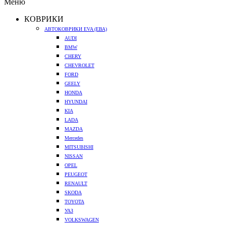
Меню
КОВРИКИ
АВТОКОВРИКИ EVA (ЕВА)
AUDI
BMW
CHERY
CHEVROLET
FORD
GEELY
HONDA
HYUNDAI
KIA
LADA
MAZDA
Mercedes
MITSUBISHI
NISSAN
OPEL
PEUGEOT
RENAULT
SKODA
TOYOTA
УАЗ
VOLKSWAGEN