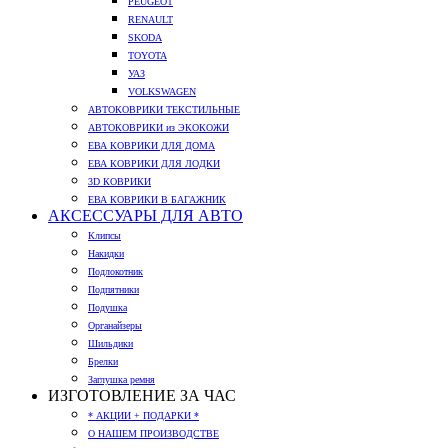
PEUGEOT
RENAULT
SKODA
TOYOTA
УАЗ
VOLKSWAGEN
АВТОКОВРИКИ ТЕКСТИЛЬНЫЕ
АВТОКОВРИКИ из ЭКОКОЖИ
ЕВА КОВРИКИ ДЛЯ ДОМА
ЕВА КОВРИКИ ДЛЯ ЛОДКИ
3D КОВРИКИ
ЕВА КОВРИКИ В БАГАЖНИК
АКСЕССУАРЫ ДЛЯ АВТО
Клипсы
Накидки
Подлокотник
Подпятники
Подушка
Органайзеры
Шильдики
Брелки
Заглушка ремня
ИЗГОТОВЛЕНИЕ ЗА ЧАС
* АКЦИИ + ПОДАРКИ *
О НАШЕМ ПРОИЗВОДСТВЕ