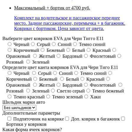
Максимальный + бортик
от 4700 руб.
Комплект на водительское и пассажирское переднее
место. Задние пассажирские, перемычка + в багажник.
Коврики с бортиком. Цена зависит от цвета.
Выберите цвет ковриков EVA для Чери Тигго Е11
Черный
Серый
Синий
Темно синий
Коричневый
Бежевый
Белый
Красный
Оранжевый
Желтый
Бардовый
Фиолетовый
Розовый
Зеленый
Определите цвет канта ковриков EVA для Чери Тиго Е11
Черный
Серый
Синий
Темно синий
Коричневый
Бежевый
Белый
Красный
Оранжевый
Желтый
Бардовый
Фиолетовый
Розовый
Зеленый
Светло серый
Темно бежевый
Темно красный
Темно зеленый
Хаки
Шильдик марки авто
Дополнительные параметры
Подпяточник на коврике
Доп. коврик в багажник
Бортики у ковриков
Какая форма ячеек ковриков?