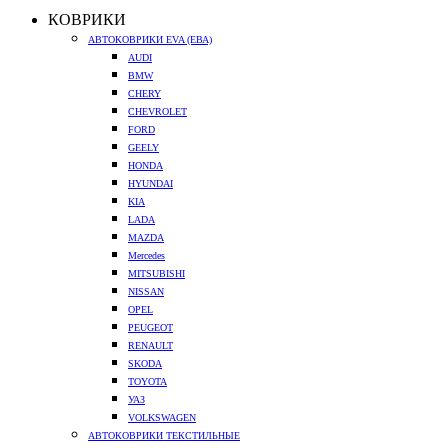
КОВРИКИ
АВТОКОВРИКИ EVA (ЕВА)
AUDI
BMW
CHERY
CHEVROLET
FORD
GEELY
HONDA
HYUNDAI
KIA
LADA
MAZDA
Mercedes
MITSUBISHI
NISSAN
OPEL
PEUGEOT
RENAULT
SKODA
TOYOTA
УАЗ
VOLKSWAGEN
АВТОКОВРИКИ ТЕКСТИЛЬНЫЕ