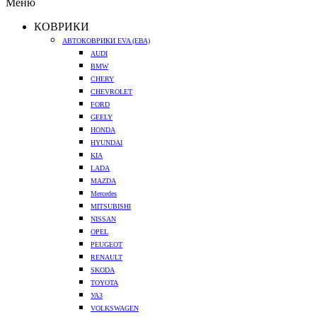
Меню
КОВРИКИ
АВТОКОВРИКИ EVA (ЕВА)
AUDI
BMW
CHERY
CHEVROLET
FORD
GEELY
HONDA
HYUNDAI
KIA
LADA
MAZDA
Mercedes
MITSUBISHI
NISSAN
OPEL
PEUGEOT
RENAULT
SKODA
TOYOTA
УАЗ
VOLKSWAGEN