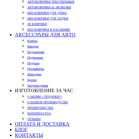
АВТОКОВРИКИ ТЕКСТИЛЬНЫЕ
АВТОКОВРИКИ из ЭКОКОЖИ
ЕВА КОВРИКИ ДЛЯ ДОМА
ЕВА КОВРИКИ ДЛЯ ЛОДКИ
3D КОВРИКИ
ЕВА КОВРИКИ В БАГАЖНИК
АКСЕССУАРЫ ДЛЯ АВТО
Клипсы
Накидки
Подлокотник
Подпятники
Подушка
Органайзеры
Шильдики
Брелки
Заглушка ремня
ИЗГОТОВЛЕНИЕ ЗА ЧАС
* АКЦИИ + ПОДАРКИ *
О НАШЕМ ПРОИЗВОДСТВЕ
ПРЕИМУЩЕСТВА
МАТЕРИАЛ EVA
ОТЗЫВЫ
ОПЛАТА И ДОСТАВКА
БЛОГ
КОНТАКТЫ