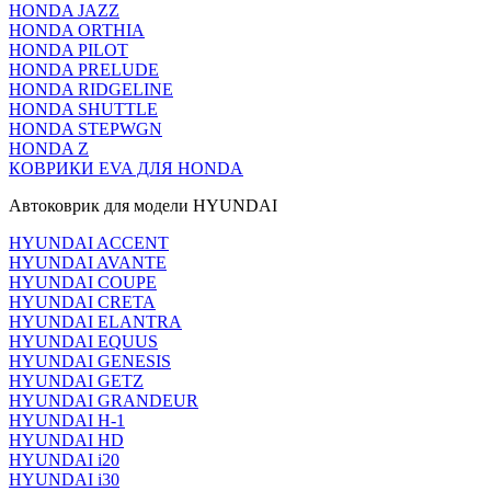
HONDA JAZZ
HONDA ORTHIA
HONDA PILOT
HONDA PRELUDE
HONDA RIDGELINE
HONDA SHUTTLE
HONDA STEPWGN
HONDA Z
КОВРИКИ EVA ДЛЯ HONDA
Автоковрик для модели HYUNDAI
HYUNDAI ACCENT
HYUNDAI AVANTE
HYUNDAI COUPE
HYUNDAI CRETA
HYUNDAI ELANTRA
HYUNDAI EQUUS
HYUNDAI GENESIS
HYUNDAI GETZ
HYUNDAI GRANDEUR
HYUNDAI H-1
HYUNDAI HD
HYUNDAI i20
HYUNDAI i30