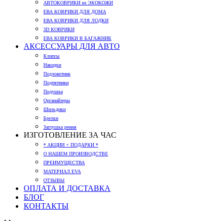
АВТОКОВРИКИ из ЭКОКОЖИ
ЕВА КОВРИКИ ДЛЯ ДОМА
ЕВА КОВРИКИ ДЛЯ ЛОДКИ
3D КОВРИКИ
ЕВА КОВРИКИ В БАГАЖНИК
АКСЕССУАРЫ ДЛЯ АВТО
Клипсы
Накидки
Подлокотник
Подпятники
Подушка
Органайзеры
Шильдики
Брелки
Заглушка ремня
ИЗГОТОВЛЕНИЕ ЗА ЧАС
* АКЦИИ + ПОДАРКИ *
О НАШЕМ ПРОИЗВОДСТВЕ
ПРЕИМУЩЕСТВА
МАТЕРИАЛ EVA
ОТЗЫВЫ
ОПЛАТА И ДОСТАВКА
БЛОГ
КОНТАКТЫ