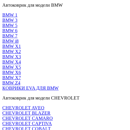
Автоковрик для модели BMW
BMW 1
BMW 3
BMW 5
BMW 6
BMW 7
BMW i8
BMW X1
BMW X2
BMW X3
BMW X4
BMW X5
BMW X6
BMW X7
BMW Z4
КОВРИКИ EVA ДЛЯ BMW
Автоковрик для модели CHEVROLET
CHEVROLET AVEO
CHEVROLET BLAZER
CHEVROLET CAMARO
CHEVROLET CAPTIVA
CHEVROLET COBALT