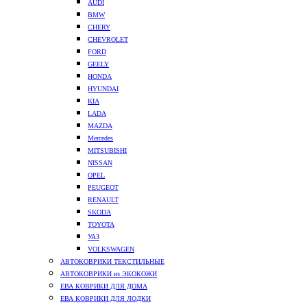
AUDI
BMW
CHERY
CHEVROLET
FORD
GEELY
HONDA
HYUNDAI
KIA
LADA
MAZDA
Mercedes
MITSUBISHI
NISSAN
OPEL
PEUGEOT
RENAULT
SKODA
TOYOTA
УАЗ
VOLKSWAGEN
АВТОКОВРИКИ ТЕКСТИЛЬНЫЕ
АВТОКОВРИКИ из ЭКОКОЖИ
ЕВА КОВРИКИ ДЛЯ ДОМА
ЕВА КОВРИКИ ДЛЯ ЛОДКИ