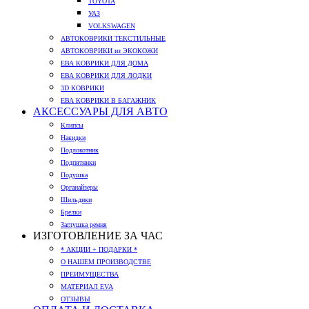
TOYOTA
УАЗ
VOLKSWAGEN
АВТОКОВРИКИ ТЕКСТИЛЬНЫЕ
АВТОКОВРИКИ из ЭКОКОЖИ
ЕВА КОВРИКИ ДЛЯ ДОМА
ЕВА КОВРИКИ ДЛЯ ЛОДКИ
3D КОВРИКИ
ЕВА КОВРИКИ В БАГАЖНИК
АКСЕССУАРЫ ДЛЯ АВТО
Клипсы
Накидки
Подлокотник
Подпятники
Подушка
Органайзеры
Шильдики
Брелки
Заглушка ремня
ИЗГОТОВЛЕНИЕ ЗА ЧАС
* АКЦИИ + ПОДАРКИ *
О НАШЕМ ПРОИЗВОДСТВЕ
ПРЕИМУЩЕСТВА
МАТЕРИАЛ EVA
ОТЗЫВЫ