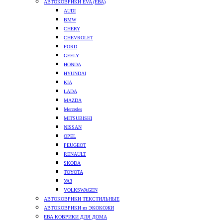
АВТОКОВРИКИ EVA (ЕВА)
AUDI
BMW
CHERY
CHEVROLET
FORD
GEELY
HONDA
HYUNDAI
KIA
LADA
MAZDA
Mercedes
MITSUBISHI
NISSAN
OPEL
PEUGEOT
RENAULT
SKODA
TOYOTA
УАЗ
VOLKSWAGEN
АВТОКОВРИКИ ТЕКСТИЛЬНЫЕ
АВТОКОВРИКИ из ЭКОКОЖИ
ЕВА КОВРИКИ ДЛЯ ДОМА