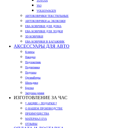
TOYOTA
УАЗ
VOLKSWAGEN
АВТОКОВРИКИ ТЕКСТИЛЬНЫЕ
АВТОКОВРИКИ из ЭКОКОЖИ
ЕВА КОВРИКИ ДЛЯ ДОМА
ЕВА КОВРИКИ ДЛЯ ЛОДКИ
3D КОВРИКИ
ЕВА КОВРИКИ В БАГАЖНИК
АКСЕССУАРЫ ДЛЯ АВТО
Клипсы
Накидки
Подлокотник
Подпятники
Подушка
Органайзеры
Шильдики
Брелки
Заглушка ремня
ИЗГОТОВЛЕНИЕ ЗА ЧАС
* АКЦИИ + ПОДАРКИ *
О НАШЕМ ПРОИЗВОДСТВЕ
ПРЕИМУЩЕСТВА
МАТЕРИАЛ EVA
ОТЗЫВЫ