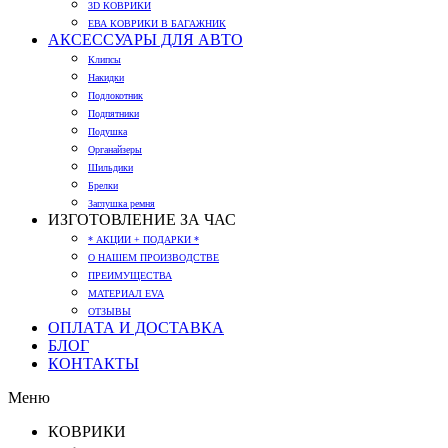
3D КОВРИКИ
ЕВА КОВРИКИ В БАГАЖНИК
АКСЕССУАРЫ ДЛЯ АВТО
Клипсы
Накидки
Подлокотник
Подпятники
Подушка
Органайзеры
Шильдики
Брелки
Заглушка ремня
ИЗГОТОВЛЕНИЕ ЗА ЧАС
* АКЦИИ + ПОДАРКИ *
О НАШЕМ ПРОИЗВОДСТВЕ
ПРЕИМУЩЕСТВА
МАТЕРИАЛ EVA
ОТЗЫВЫ
ОПЛАТА И ДОСТАВКА
БЛОГ
КОНТАКТЫ
Меню
КОВРИКИ