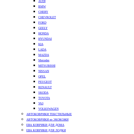
AUDI
BMW
CHERY
CHEVROLET
FORD
GEELY
HONDA
HYUNDAI
KIA
LADA
MAZDA
Mercedes
MITSUBISHI
NISSAN
OPEL
PEUGEOT
RENAULT
SKODA
TOYOTA
УАЗ
VOLKSWAGEN
АВТОКОВРИКИ ТЕКСТИЛЬНЫЕ
АВТОКОВРИКИ из ЭКОКОЖИ
ЕВА КОВРИКИ ДЛЯ ДОМА
ЕВА КОВРИКИ ДЛЯ ЛОДКИ