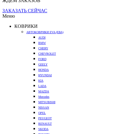
ЖДЕМ ЗАКАЗОВ
ЗАКАЗАТЬ СЕЙЧАС
Меню
КОВРИКИ
АВТОКОВРИКИ EVA (ЕВА)
AUDI
BMW
CHERY
CHEVROLET
FORD
GEELY
HONDA
HYUNDAI
KIA
LADA
MAZDA
Mercedes
MITSUBISHI
NISSAN
OPEL
PEUGEOT
RENAULT
SKODA