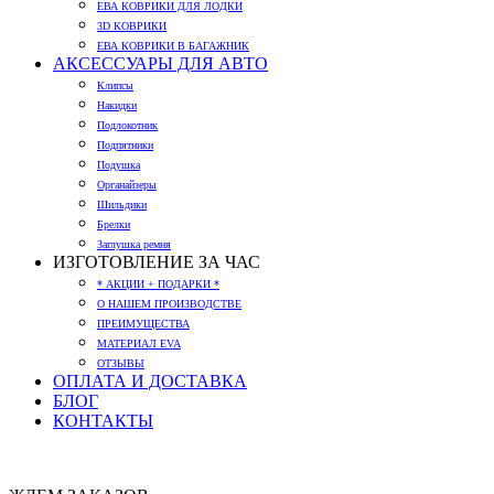
ЕВА КОВРИКИ ДЛЯ ЛОДКИ
3D КОВРИКИ
ЕВА КОВРИКИ В БАГАЖНИК
АКСЕССУАРЫ ДЛЯ АВТО
Клипсы
Накидки
Подлокотник
Подпятники
Подушка
Органайзеры
Шильдики
Брелки
Заглушка ремня
ИЗГОТОВЛЕНИЕ ЗА ЧАС
* АКЦИИ + ПОДАРКИ *
О НАШЕМ ПРОИЗВОДСТВЕ
ПРЕИМУЩЕСТВА
МАТЕРИАЛ EVA
ОТЗЫВЫ
ОПЛАТА И ДОСТАВКА
БЛОГ
КОНТАКТЫ