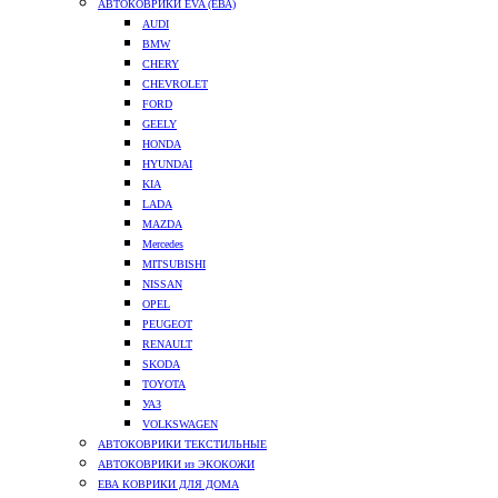
АВТОКОВРИКИ EVA (ЕВА)
AUDI
BMW
CHERY
CHEVROLET
FORD
GEELY
HONDA
HYUNDAI
KIA
LADA
MAZDA
Mercedes
MITSUBISHI
NISSAN
OPEL
PEUGEOT
RENAULT
SKODA
TOYOTA
УАЗ
VOLKSWAGEN
АВТОКОВРИКИ ТЕКСТИЛЬНЫЕ
АВТОКОВРИКИ из ЭКОКОЖИ
ЕВА КОВРИКИ ДЛЯ ДОМА