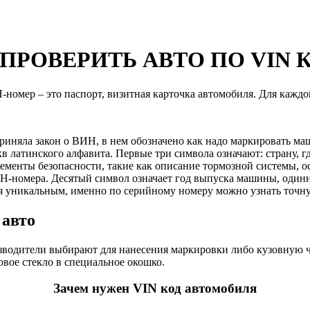
 ПРОВЕРИТЬ АВТО ПО VIN 
-номер – это паспорт, визитная карточка автомобиля. Для каждо
иняла закон о ВИН, в нем обозначено как надо маркировать маш
кв латинского алфавита. Первые три символа означают: страну, 
 элементы безопасности, такие как описание тормозной системы,
Н-номера. Десятый символ означает год выпуска машины, одинн
я уникальным, именно по серийному номеру можно узнать точну
 авто
одители выбирают для нанесения маркировки либо кузовную час
вое стекло в специальное окошко.
Зачем нужен VIN код автомобиля