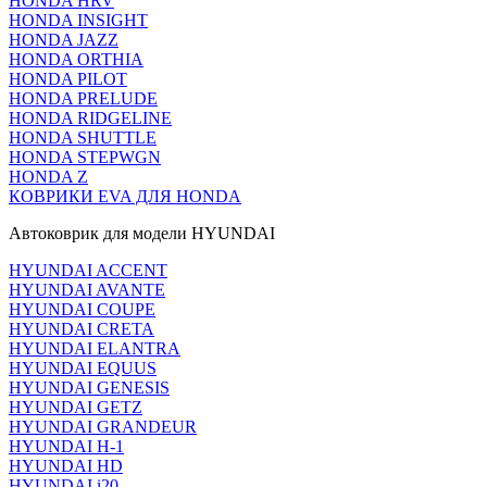
HONDA HRV
HONDA INSIGHT
HONDA JAZZ
HONDA ORTHIA
HONDA PILOT
HONDA PRELUDE
HONDA RIDGELINE
HONDA SHUTTLE
HONDA STEPWGN
HONDA Z
КОВРИКИ EVA ДЛЯ HONDA
Автоковрик для модели HYUNDAI
HYUNDAI ACCENT
HYUNDAI AVANTE
HYUNDAI COUPE
HYUNDAI CRETA
HYUNDAI ELANTRA
HYUNDAI EQUUS
HYUNDAI GENESIS
HYUNDAI GETZ
HYUNDAI GRANDEUR
HYUNDAI H-1
HYUNDAI HD
HYUNDAI i20