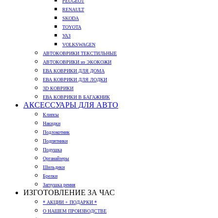
PEUGEOT
RENAULT
SKODA
TOYOTA
УАЗ
VOLKSWAGEN
АВТОКОВРИКИ ТЕКСТИЛЬНЫЕ
АВТОКОВРИКИ из ЭКОКОЖИ
ЕВА КОВРИКИ ДЛЯ ДОМА
ЕВА КОВРИКИ ДЛЯ ЛОДКИ
3D КОВРИКИ
ЕВА КОВРИКИ В БАГАЖНИК
АКСЕССУАРЫ ДЛЯ АВТО
Клипсы
Накидки
Подлокотник
Подпятники
Подушка
Органайзеры
Шильдики
Брелки
Заглушка ремня
ИЗГОТОВЛЕНИЕ ЗА ЧАС
* АКЦИИ + ПОДАРКИ *
О НАШЕМ ПРОИЗВОДСТВЕ