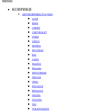
Меню
КОВРИКИ
АВТОКОВРИКИ EVA (ЕВА)
AUDI
BMW
CHERY
CHEVROLET
FORD
GEELY
HONDA
HYUNDAI
KIA
LADA
MAZDA
Mercedes
MITSUBISHI
NISSAN
OPEL
PEUGEOT
RENAULT
SKODA
TOYOTA
УАЗ
VOLKSWAGEN