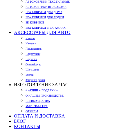
АВТОКОВРИКИ ТЕКСТИЛЬНЫЕ
АВТОКОВРИКИ из ЭКОКОЖИ
ЕВА КОВРИКИ ДЛЯ ДОМА
ЕВА КОВРИКИ ДЛЯ ЛОДКИ
3D КОВРИКИ
ЕВА КОВРИКИ В БАГАЖНИК
АКСЕССУАРЫ ДЛЯ АВТО
Клипсы
Накидки
Подлокотник
Подпятники
Подушка
Органайзеры
Шильдики
Брелки
Заглушка ремня
ИЗГОТОВЛЕНИЕ ЗА ЧАС
* АКЦИИ + ПОДАРКИ *
О НАШЕМ ПРОИЗВОДСТВЕ
ПРЕИМУЩЕСТВА
МАТЕРИАЛ EVA
ОТЗЫВЫ
ОПЛАТА И ДОСТАВКА
БЛОГ
КОНТАКТЫ