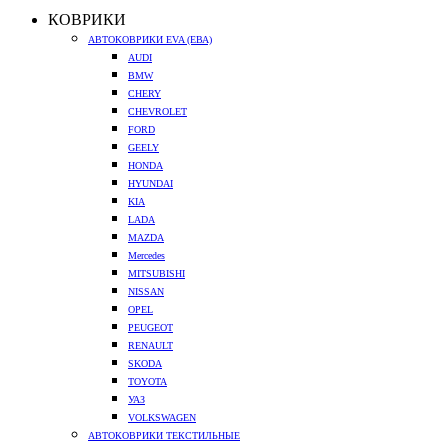
КОВРИКИ
АВТОКОВРИКИ EVA (ЕВА)
AUDI
BMW
CHERY
CHEVROLET
FORD
GEELY
HONDA
HYUNDAI
KIA
LADA
MAZDA
Mercedes
MITSUBISHI
NISSAN
OPEL
PEUGEOT
RENAULT
SKODA
TOYOTA
УАЗ
VOLKSWAGEN
АВТОКОВРИКИ ТЕКСТИЛЬНЫЕ