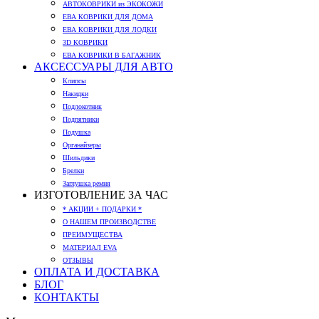
АВТОКОВРИКИ из ЭКОКОЖИ
ЕВА КОВРИКИ ДЛЯ ДОМА
ЕВА КОВРИКИ ДЛЯ ЛОДКИ
3D КОВРИКИ
ЕВА КОВРИКИ В БАГАЖНИК
АКСЕССУАРЫ ДЛЯ АВТО
Клипсы
Накидки
Подлокотник
Подпятники
Подушка
Органайзеры
Шильдики
Брелки
Заглушка ремня
ИЗГОТОВЛЕНИЕ ЗА ЧАС
* АКЦИИ + ПОДАРКИ *
О НАШЕМ ПРОИЗВОДСТВЕ
ПРЕИМУЩЕСТВА
МАТЕРИАЛ EVA
ОТЗЫВЫ
ОПЛАТА И ДОСТАВКА
БЛОГ
КОНТАКТЫ