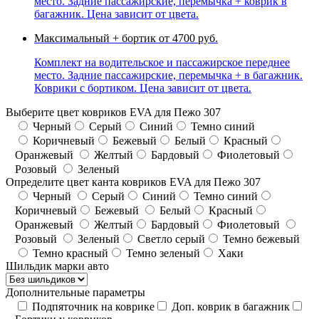
место. Задние пассажирские, перемычка + коврик в
багажник. Цена зависит от цвета.
Максимальный + бортик
от 4700 руб.
Комплект на водительское и пассажирское переднее
место. Задние пассажирские, перемычка + в багажник.
Коврики с бортиком. Цена зависит от цвета.
Выберите цвет ковриков EVA для Пежо 307
Черный
Серый
Синий
Темно синий
Коричневый
Бежевый
Белый
Красный
Оранжевый
Желтый
Бардовый
Фиолетовый
Розовый
Зеленый
Определите цвет канта ковриков EVA для Пежо 307
Черный
Серый
Синий
Темно синий
Коричневый
Бежевый
Белый
Красный
Оранжевый
Желтый
Бардовый
Фиолетовый
Розовый
Зеленый
Светло серый
Темно бежевый
Темно красный
Темно зеленый
Хаки
Шильдик марки авто
Дополнительные параметры
Подпяточник на коврике
Доп. коврик в багажник